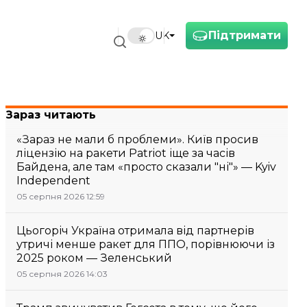
Підтримати
UK
Зараз читають
«Зараз не мали б проблеми». Київ просив
ліцензію на ракети Patriot іще за часів
Байдена, але там «просто сказали "ні"» — Kyiv
Independent
05 серпня 2026 12:59
Цьогоріч Україна отримала від партнерів
утричі менше ракет для ППО, порівнюючи із
2025 роком — Зеленський
05 серпня 2026 14:03