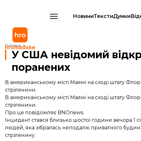
Новини
Тексти
Думки
Від
У США невідомий відкрив стрілянину: 7 поранених
Головна
У США невідомий відкр
поранених
В американському місті Маямі на сході штату Фло
стрілянини.
В американському місті Маямі на сході штату Фло
стрілянини.
Про це
повідомляє
BNOnews.
Інцидент стався близько шостої години вечора 1 сі
людей, яка зібралась неподалік приватного будинк
стрілянину.