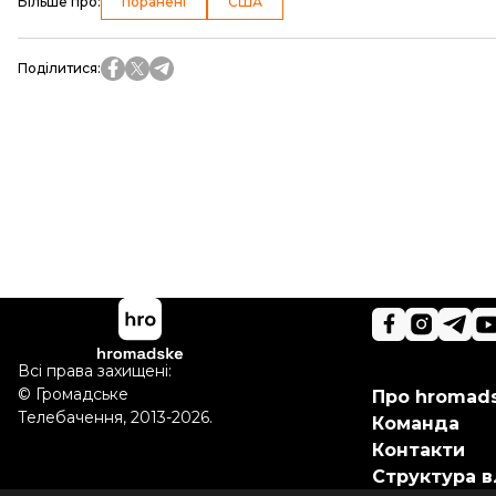
Більше про
:
поранені
США
Поділитися
:
Всі права захищені:
©
Громадське
Про hromad
Телебачення
,
2013-2026.
Команда
Контакти
Структура в