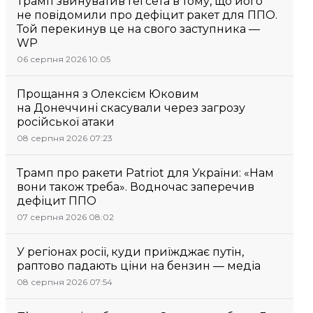
Трамп звинуватив Гегсета в тому, що його
не повідомили про дефіцит ракет для ППО.
Той перекинув це на свого заступника —
WP
06 серпня 2026 10:05
Прощання з Олексієм Юковим
на Донеччині скасували через загрозу
російської атаки
08 серпня 2026 07:23
Трамп про ракети Patriot для України: «Нам
вони також треба». Водночас заперечив
дефіцит ППО
07 серпня 2026 08:02
У регіонах росії, куди приїжджає путін,
раптово падають ціни на бензин — медіа
08 серпня 2026 07:54