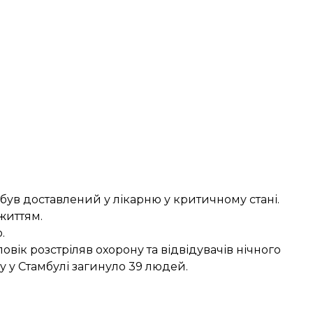
 був доставлений у лікарню у критичному стані.
життям.
.
ловік розстріляв охорону та відвідувачів нічного
у у Стамбулі загинуло 39 людей
.