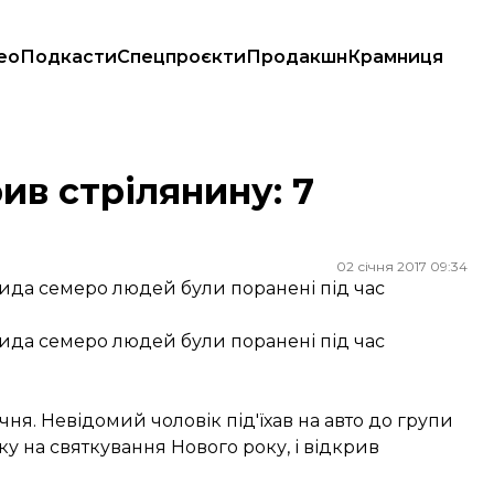
ео
Подкасти
Спецпроєкти
Продакшн
Крамниця
ив стрілянину: 7
02 січня 2017 09:34
рида семеро людей були поранені під час
рида семеро людей були поранені під час
чня. Невідомий чоловік під'їхав на авто до групи
у на святкування Нового року, і відкрив