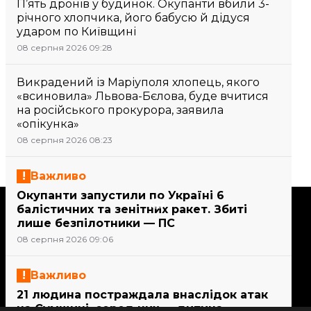
П’ять дронів у будинок. Окупанти вбили 3-
річного хлопчика, його бабусю й дідуся
ударом по Київщині
08 серпня 2026 09:28
Викрадений із Маріуполя хлопець, якого
«всиновила» Львова-Бєлова, буде вчитися
на російського прокурора, заявила
«опікунка»
08 серпня 2026 08:23
Важливо
Окупанти запустили по Україні 6
Підтримати
балістичних та зенітних ракет. Збиті
лише безпілотники — ПС
08 серпня 2026 09:06
Підтримай hromadske.
Ми працюємо для тебе та
Важливо
завдяки тобі. Будь нашим
21 людина постраждала внаслідок атак
другом
на Сумщині, серед них — дитина