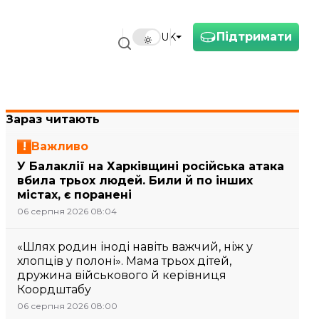
Підтримати
UK
Зараз читають
Важливо
У Балаклії на Харківщині російська атака
вбила трьох людей. Били й по інших
містах, є поранені
06 серпня 2026 08:04
«Шлях родин іноді навіть важчий, ніж у
хлопців у полоні». Мама трьох дітей,
дружина військового й керівниця
Коордштабу
06 серпня 2026 08:00