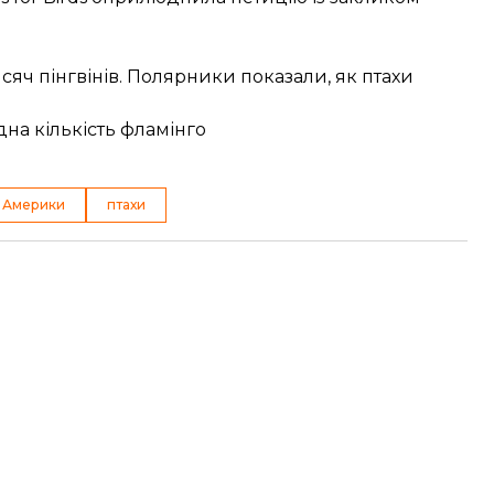
исяч пінгвінів. Полярники показали, як птахи
на кількість фламінго
 Америки
птахи