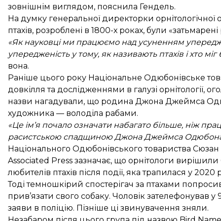
зовнішнім виглядом, пояснила Гендель.
На думку генеральної директорки орнітологічної о
птахів, розроблені в 1800-х роках, були «затьмаре
«Як науковці ми працюємо над усуненням упереджен
упередженість у тому, як називають птахів і хто міг
вона.
Раніше цього року Національне Одюбонівське тов
довкілля та дослідженнями в галузі орнітології, 
назви нагадували, що родина Джона Джеймса Одюб
художника — володіла рабами.
«Це ім’я почало означати набагато більше, ніж прац
расистською спадщиною Джона Джеймса Одюбон
Національного Одюбонівського товариства Сюзан 
Associated Press зазначає, що орнітологи вирішил
любителів птахів після події, яка трапилася у 202
Тоді темношкірий спостерігач за птахами попросив
прив’язати свого собаку. Чоловік зателефонував у 
заяви в поліцію. Пізніше ці звинувачення зняли.
Незабаром після цього група під назвою Bird Name