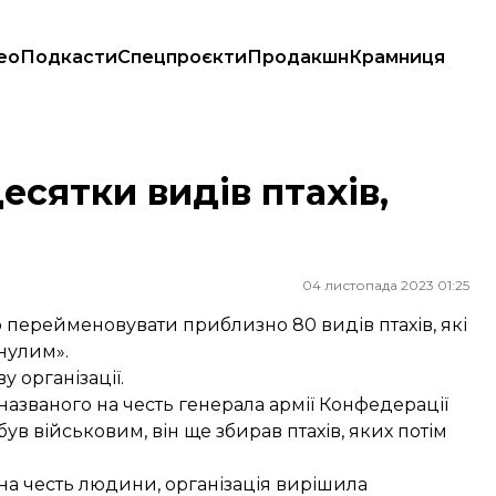
ео
Подкасти
Спецпроєкти
Продакшн
Крамниця
сятки видів птахів,
04 листопада 2023 01:25
перейменовувати приблизно 80 видів птахів, які
инулим».
ву
організації.
названого на честь генерала армії Конфедерації
в військовим, він ще збирав птахів, яких потім
 на честь людини, організація вирішила