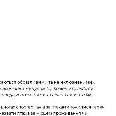
ажаються образливими та неінклюзивними».
 асоціації з минулим (...). Кожен, хто любить і
солоджуватися ними та вільно вивчати їх»
, —
ільнотах спостерігачів за птахами точилися гарячі
 назвати птахів за місцем проживання чи