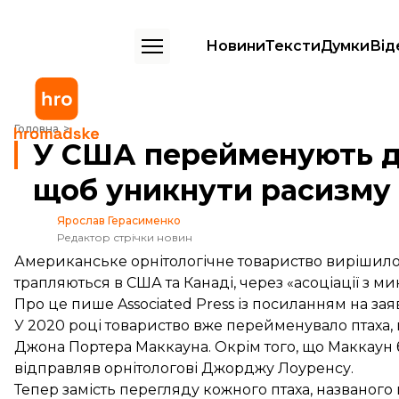
Новини
Тексти
Думки
Від
У США перейменують десятки видів птахів, щоб уникнути расизму
Головна
У США перейменують де
щоб уникнути расизму
Ярослав Герасименко
Редактор стрічки новин
Американське орнітологічне товариство вирішило 
трапляються в США та Канаді, через «асоціації з м
Про це
пише
Associated Press із посиланням на
зая
У 2020 році товариство вже перейменувало птаха, 
Джона Портера Маккауна. Окрім того, що Маккаун бу
відправляв орнітологові Джорджу Лоуренсу.
Тепер замість перегляду кожного птаха, названого