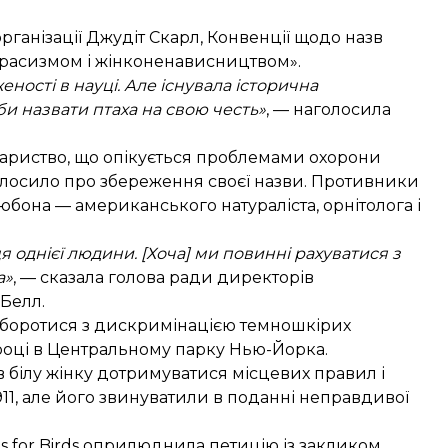
рганізації Джудіт Скарл, Конвенції щодо назв
ні расизмом і жінконенависництвом».
ості в науці. Але існувала історична
 би назвати птаха на свою честь»
, — наголосила
ариство, що опікується проблемами охорони
оголосило про збереження своєї назви. Противники
она — американського натураліста, орнітолога і
я однієї людини. [Хоча] ми повинні рахуватися з
а»
, — сказала голова ради директорів
Белл.
и боротися з дискримінацією темношкірих
0 році в Центральному парку Нью-Йорка.
 білу жінку дотримуватися місцевих правил і
911, але його звинуватили в поданні неправдивої
s for Birds оприлюднила петицію із закликом