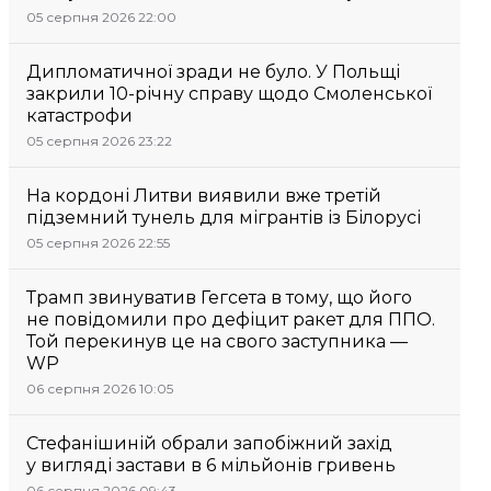
05 серпня 2026 22:00
Дипломатичної зради не було. У Польщі
закрили 10-річну справу щодо Смоленської
катастрофи
05 серпня 2026 23:22
На кордоні Литви виявили вже третій
підземний тунель для мігрантів із Білорусі
05 серпня 2026 22:55
Трамп звинуватив Гегсета в тому, що його
не повідомили про дефіцит ракет для ППО.
Той перекинув це на свого заступника —
WP
06 серпня 2026 10:05
Стефанішиній обрали запобіжний захід
у вигляді застави в 6 мільйонів гривень
06 серпня 2026 09:43