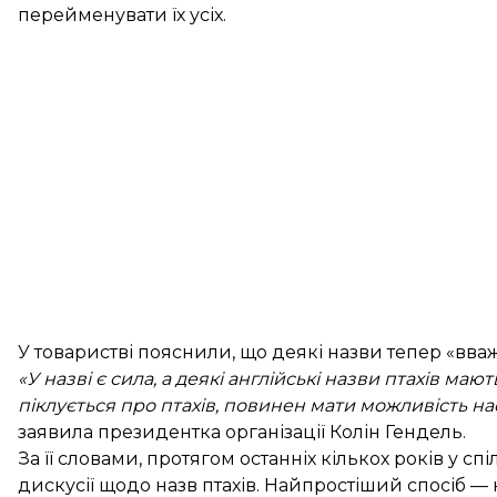
перейменувати їх усіх.
У товаристві пояснили, що деякі назви тепер «вв
«У назві є сила, а деякі англійські назви птахів мають
піклується про птахів, повинен мати можливість на
заявила президентка організації Колін Гендель.
За її словами, протягом останніх кількох років у сп
дискусії щодо назв птахів. Найпростіший спосіб —