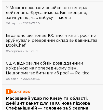
У Москві поховали російського генерал-
лейтенанта Єрусалимова. Він, імовірно,
загинув під час вибуху — медіа
06 серпня 2026 07:30
Втрачено ще понад 100 тисяч книг. росіяни
зруйнували резервний склад видавництва
BookChef
05 серпня 2026 21:09
США відновили обмін розвідданими
з Україною на попередньому рівні.
Це допомагає бити вглиб росії — Politico
06 серпня 2026 08:36
Важливо
Масований удар по Києву та області,
дефіцит ракет для ППО, нова підозра
Стефанішиній — головне за 5 серпня