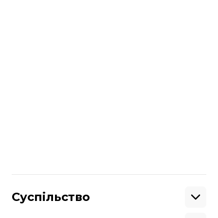
Раніше найпопулярнішою публікацією у
Twitter був запис американської
телеведучої Еллен Дедженерес,
який
ретвітнули
понад 3,4 мільйони
разів.
Підписуйтесь на
наш канал
в Telegram
Більше про
:
Twitter
рекорд
фаст-фуд
Поділитися
:
Суспільство
Освіта