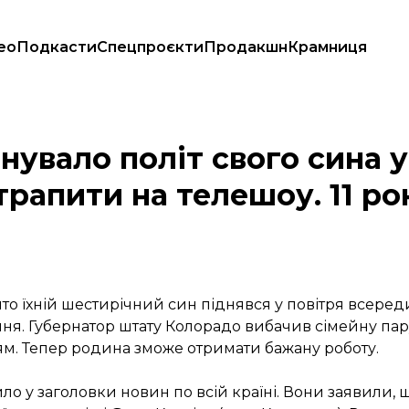
ео
Подкасти
Спецпроєкти
Продакшн
Крамниця
б потрапити на телешоу. 11 років потому їх вибачили
увало політ свого сина у
трапити на телешоу. 11 ро
то їхній шестирічний син піднявся у повітря всеред
ня. Губернатор штату Колорадо вибачив сімейну пару з
м. Тепер родина зможе отримати бажану роботу.
ло у заголовки новин по всій країні. Вони заявили,