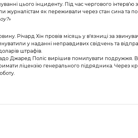
ванні цього інциденту. Під час чергового інтерв'ю
и журналістам як переживали через стан сина та пос
шоу?
»
ну. Річард Хін провів місяць у в'язниці за звинува
нуватили у наданні неправдивих свідчень та відпра
доларів штрафів.
адо Джаред Поліс вирішив помилувати подружжя. Ві
тримати ліцензію генерального підрядника. Через кр
оботу.