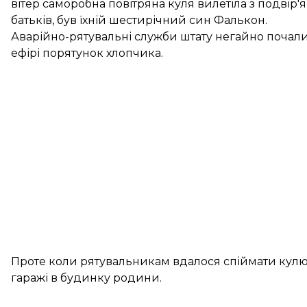
вітер саморобна повітряна куля вилетіла з подвір'я
батьків, був їхній шестирічний син Фалькон.
Аварійно-рятувальні служби штату негайно почал
ефірі порятунок хлопчика.
Проте коли рятувальникам вдалося спіймати кулю, 
гаражі в будинку родини.