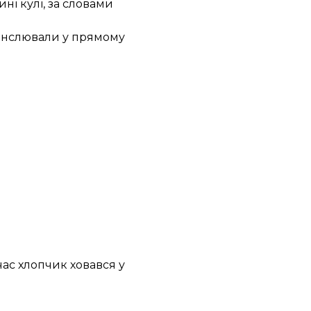
ині кулі, за словами
ранслювали у прямому
час хлопчик ховався у