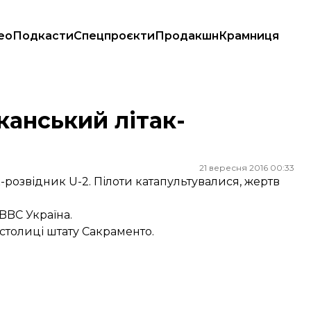
ео
Подкасти
Спецпроєкти
Продакшн
Крамниця
анський літак-
21 вересня 2016 00:33
-розвідник U-2. Пілоти катапультувалися, жертв
BBC Україна.
д столиці штату Сакраменто.