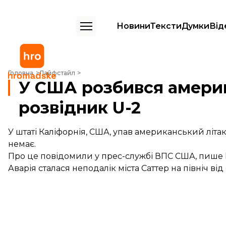
Новини
Тексти
Думки
Від
У США розбився американський літак-розвідник U-2
Головна
Лайфстайл
У США розбився америк
розвідник U-2
У штаті Каліфорнія, США, упав американський літак
немає.
Про це повідомили у прес-службі ВПС США,
пише
Аварія сталася неподалік міста Саттер на північ ві