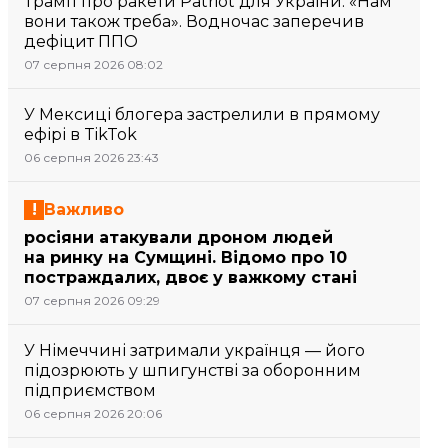
Трамп про ракети Patriot для України: «Нам
вони також треба». Водночас заперечив
дефіцит ППО
07 серпня 2026 08:02
У Мексиці блогера застрелили в прямому
ефірі в TikTok
06 серпня 2026 23:43
Важливо
росіяни атакували дроном людей
на ринку на Сумщині. Відомо про 10
постраждалих, двоє у важкому стані
07 серпня 2026 09:29
У Німеччині затримали українця — його
підозрюють у шпигунстві за оборонним
підприємством
06 серпня 2026 20:06