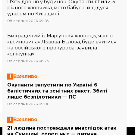
П’ять дронів у будинок. Окупанти вбили 3-
річного хлопчика, його бабусю й дідуся
ударом по Київщині
08 серпня 2026 09:28
Викрадений із Маріуполя хлопець, якого
«всиновила» Львова-Бєлова, буде вчитися
на російського прокурора, заявила
«опікунка»
08 серпня 2026 08:23
Важливо
Окупанти запустили по Україні 6
балістичних та зенітних ракет. Збиті
лише безпілотники — ПС
08 серпня 2026 09:06
Важливо
21 людина постраждала внаслідок атак
на Сумщині, серед них — дитина
Підтримати