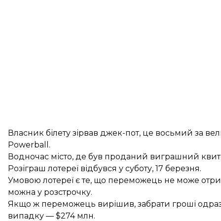
Власник білету зірвав джек-пот, це восьмий за вел
Powerball.
Водночас місто, де був проданий виграшний квит
Розіграш лотереї відбувся у суботу, 17 березня.
Умовою лотереї є те, що переможець не може отри
можна у розстрочку.
Якщо ж переможець вирішив, забрати гроші одразу
випадку — $274 млн.