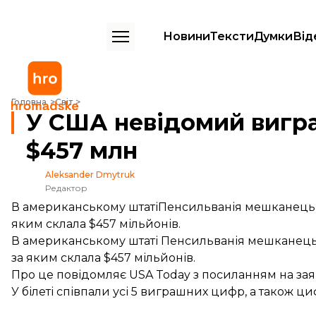
Новини
Тексти
Думки
Від
У США невідомий виграв у лотерею Powerball $457 млн
Головна
Світ
У США невідомий вигра
$457 млн
Aleksander Dmytruk
Редактор
В американському штатіПенсильванія мешканець п
яким склала $457 мільйонів.
В американському штаті Пенсильванія мешканець 
за яким склала $457 мільйонів.
Про це
повідомляє
USA Today з посиланням на заяв
У білеті співпали усі 5 виграшних цифр, а також ци