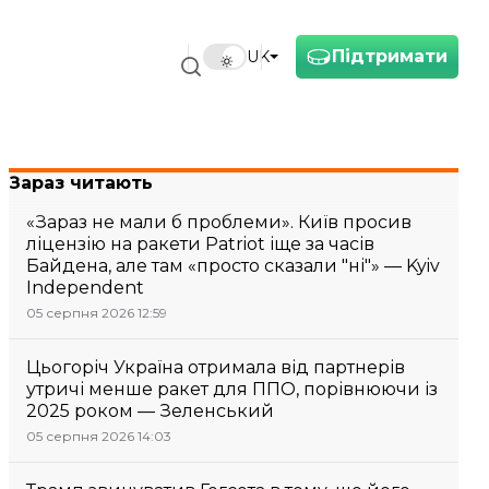
Підтримати
UK
Зараз читають
«Зараз не мали б проблеми». Київ просив
ліцензію на ракети Patriot іще за часів
Байдена, але там «просто сказали "ні"» — Kyiv
Independent
05 серпня 2026 12:59
Цьогоріч Україна отримала від партнерів
утричі менше ракет для ППО, порівнюючи із
2025 роком — Зеленський
05 серпня 2026 14:03