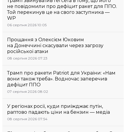
Трамп звинуватив Гегсета в тому, що його
не повідомили про дефіцит ракет для ППО.
Той перекинув це на свого заступника —
WP
06 серпня 2026 10:05
Прощання з Олексієм Юковим
на Донеччині скасували через загрозу
російської атаки
08 серпня 2026 07:23
Трамп про ракети Patriot для України: «Нам
вони також треба». Водночас заперечив
дефіцит ППО
07 серпня 2026 08:02
У регіонах росії, куди приїжджає путін,
раптово падають ціни на бензин — медіа
08 серпня 2026 07:54