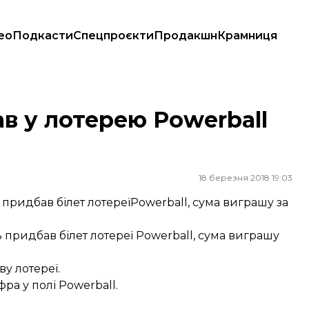
ео
Подкасти
Спецпроєкти
Продакшн
Крамниця
в у лотерею Powerball
18 березня 2018 19:03
ридбав білет лотереїPowerball, сума виграшу за
придбав білет лотереї Powerball, сума виграшу
у лотереї.
фра у полі Powerball.