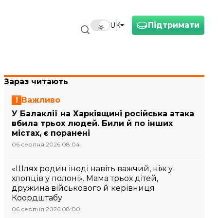
Підтримати
UK
Зараз читають
Важливо
У Балаклії на Харківщині російська атака
вбила трьох людей. Били й по інших
містах, є поранені
06 серпня 2026 08:04
«Шлях родин іноді навіть важчий, ніж у
хлопців у полоні». Мама трьох дітей,
дружина військового й керівниця
Коордштабу
06 серпня 2026 08:00