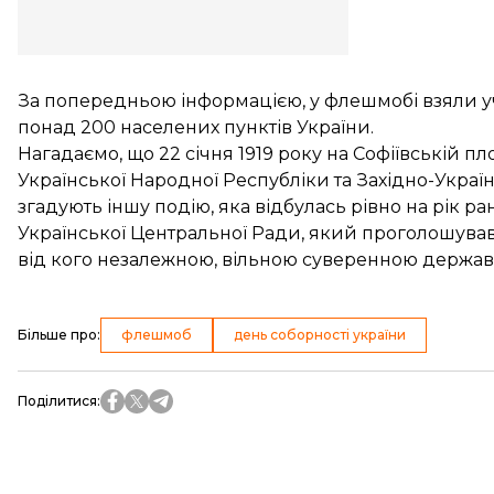
За попередньою інформацією, у флешмобі взяли учас
понад 200 населених пунктів України.
Нагадаємо, що 22 січня 1919 року на Софіївській п
Української Народної Республіки та Західно-Украї
згадують іншу подію, яка відбулась рівно на рік ра
Української Центральної Ради, який проголошував
від кого незалежною, вільною суверенною держав
Більше про
:
флешмоб
день соборності україни
Поділитися
: