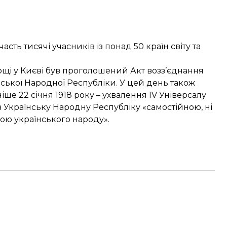
ть тисячі учасників із понад 50 країн світу та
лощі у Києві був проголошений Акт возз’єднання
нської Народної Республіки. У цей день також
ніше 22 січня 1918 року – ухвалення IV Універсалу
 Українську Народну Республіку «самостійною, ні
ою українського народу».