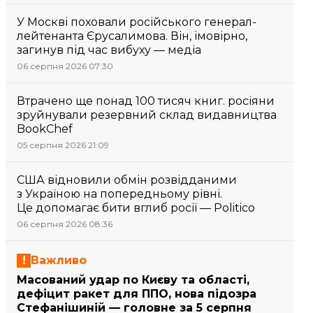
У Москві поховали російського генерал-
лейтенанта Єрусалимова. Він, імовірно,
загинув під час вибуху — медіа
06 серпня 2026 07:30
Втрачено ще понад 100 тисяч книг. росіяни
зруйнували резервний склад видавництва
BookChef
05 серпня 2026 21:09
США відновили обмін розвідданими
з Україною на попередньому рівні.
Це допомагає бити вглиб росії — Politico
06 серпня 2026 08:36
Важливо
Масований удар по Києву та області,
дефіцит ракет для ППО, нова підозра
Стефанішиній — головне за 5 серпня