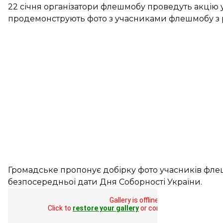
22 січня організатори флешмобу
проведуть акцію
у
продемонструють фото з учасниками флешмобу з різ
Громадське пропонує добірку фото учасників флеш
безпосередньої дати Дня Соборності України.