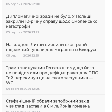
05 серпня 2026 22:00
Дипломатичної зради не було. У Польщі
закрили 10-річну справу щодо Смоленської
катастрофи
05 серпня 2026 23:22
На кордоні Литви виявили вже третій
підземний тунель для мігрантів із Білорусі
05 серпня 2026 22:55
Трамп звинуватив Гегсета в тому, що його
не повідомили про дефіцит ракет для ППО.
Той перекинув це на свого заступника —
WP
06 серпня 2026 10:05
Стефанішиній обрали запобіжний захід
у вигляді застави в 6 мільйонів гривень
06 серпня 2026 09:43