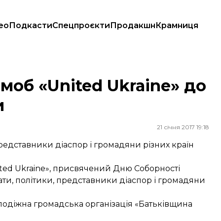
ео
Подкасти
Спецпроєкти
Продакшн
Крамниця
аїни
моб «United Ukraine» до
и
21 січня 2017 19:18
едставники діаспор і громадяни різних країн
ited Ukraine», присвячений Дню Соборності
ти, політики, представники діаспор і громадяни
лодіжна громадська організація «Батьківщина