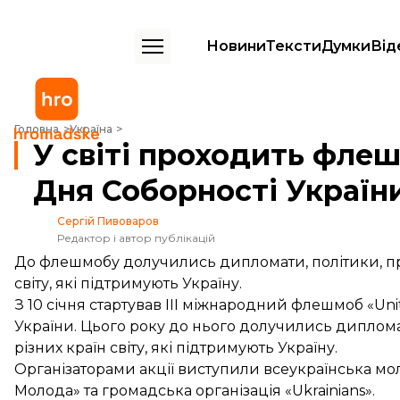
Новини
Тексти
Думки
Від
У світі проходить флешмоб «United Ukraine» до Дня Соборності Укр
Головна
Україна
У світі проходить флеш
Дня Соборності Україн
Сергій Пивоваров
Редактор і автор публікацій
До флешмобу долучились дипломати, політики, пр
світу, які підтримують Україну.
З 10 січня стартував ІІІ міжнародний флешмоб «Un
України. Цього року до нього долучились диплома
різних країн світу, які підтримують Україну.
Організаторами акції виступили всеукраїнська мо
Молода» та громадська організація «Ukrainians».