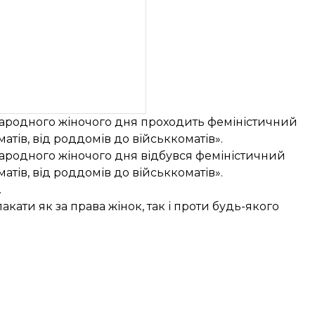
жнародного жіночого дня проходить феміністичний
атів, від роддомів до військкоматів».
жнародного жіночого дня відбувся феміністичний
атів, від роддомів до військкоматів».
.
кати як за права жінок, так і проти будь-якого