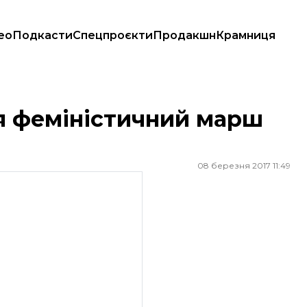
ео
Подкасти
Спецпроєкти
Продакшн
Крамниця
ся феміністичний марш
08 березня 2017 11:49