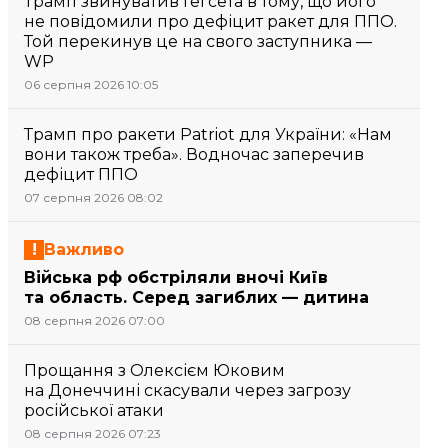
Трамп звинуватив Гегсета в тому, що його
не повідомили про дефіцит ракет для ППО.
Той перекинув це на свого заступника —
WP
06 серпня 2026 10:05
Трамп про ракети Patriot для України: «Нам
вони також треба». Водночас заперечив
дефіцит ППО
07 серпня 2026 08:02
Важливо
Війська рф обстріляли вночі Київ
та область. Серед загиблих — дитина
08 серпня 2026 07:00
Прощання з Олексієм Юковим
на Донеччині скасували через загрозу
російської атаки
08 серпня 2026 07:23