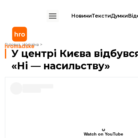
Новини
Тексти
Думки
Від
У центрі Києва відбувся феміністичний марш «Ні — насильству»
Головна
Україна
У центрі Києва відбув
«Ні — насильству»
Watch on YouTube