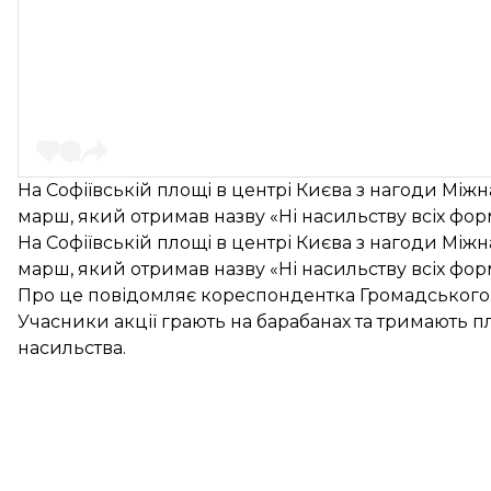
На Софіївській площі в центрі Києва з нагоди Мі
марш, який отримав назву «Ні насильству всіх форм
На Софіївській площі в центрі Києва з нагоди Мі
марш, який отримав назву «Ні насильству всіх форм
Про це повідомляє кореспондентка Громадського
Учасники акції грають на барабанах та тримають пла
насильства.