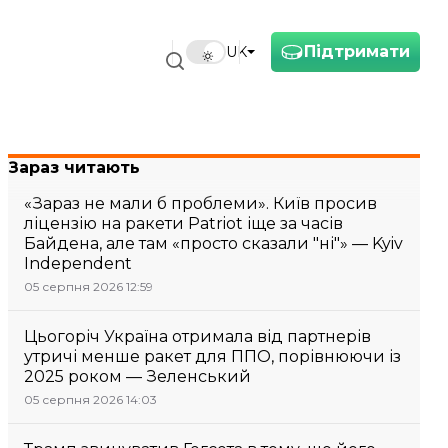
Підтримати
UK
Зараз читають
«Зараз не мали б проблеми». Київ просив
ліцензію на ракети Patriot іще за часів
Байдена, але там «просто сказали "ні"» — Kyiv
Independent
05 серпня 2026 12:59
Цьогоріч Україна отримала від партнерів
утричі менше ракет для ППО, порівнюючи із
2025 роком — Зеленський
05 серпня 2026 14:03