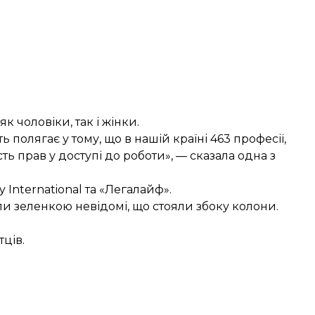
як чоловіки, так і жінки.
ть полягає у тому, що в нашій країні 463 професії,
сть прав у доступі до роботи», — сказала одна з
 International та «Легалайф».
ли зеленкою невідомі, що стояли збоку колони.
тців.