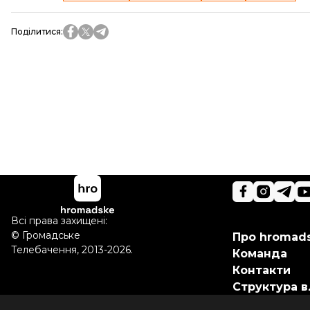
Поділитися
:
Всі права захищені:
©
Громадське
Про hromad
Телебачення
,
2013-2026.
Команда
Контакти
Структура в