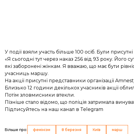
У події взяли участь більше 100 осіб. Були присутні 
«Я сьогодні тут через наказ 256 від 93 року. Його су
які заборонені жінкам. Я вважаю, що має бути рівні
учасниць маршу.
На акції присутні представники організації Amnesty
Близько 12 години декількох учасників акції обли
Потім зловмисники втекли.
Пізніше стало відомо, що поліція затримала винува
Підписуйтесь на
наш канал
в Telegram
Більше про
:
фемінізм
8 березня
Київ
марш