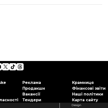
ske
Реклама
Крамниця
Продакшн
Фінансові звіти
Вакансії
Наші політики
ласності
Тендери
Карта сайту
Design