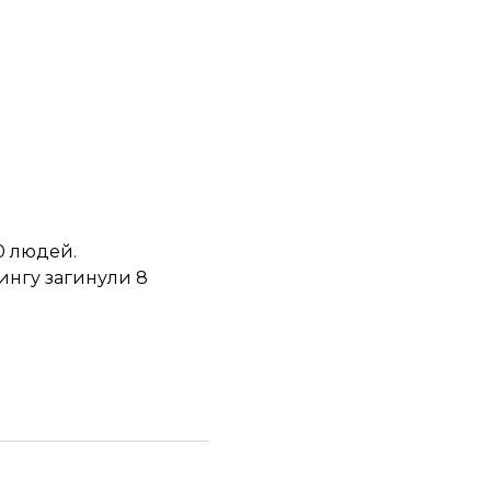
0 людей.
тингу
загинули
8