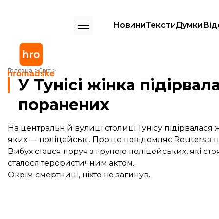
Новини
Тексти
Думки
Від
У Тунісі жінка підірвала себе: щонайменше дев'ять поранених
Головна
Світ
У Тунісі жінка підірва
поранених
На центральній вулиці столиці Тунісу підірвалася
яких — поліцейські. Про це повідомляє Reuters з п
Вибух стався поруч з групою поліцейських, які стоя
сталося терористичним актом.
Окрім смертниці, ніхто не загинув.