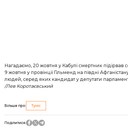
Нагадаємо, 20 жовтня у Кабулі смертник
підірвав 
9 жовтня у провінції Гільменд на півдні Афганіст
людей, серед яких кандидат у депутати парламент
/Лев Коротаєвський
Більше про
:
Туніс
Поділитися
: