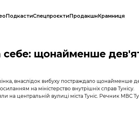
ео
Подкасти
Спецпроєкти
Продакшн
Крамниця
ла себе: щонайменше дев'я
 жінка, внаслідок вибуху постраждало щонайменше дев
осиланням на міністерство внутрішніх справ Тунісу.
ли на центральній вулиці міста Туніс. Речник МВС Ту