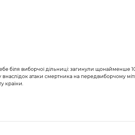
себе
біля виборчої дільниці: загинули щонайменше 1
ану внаслідок атаки смертника на передвиборчому мі
у країни.