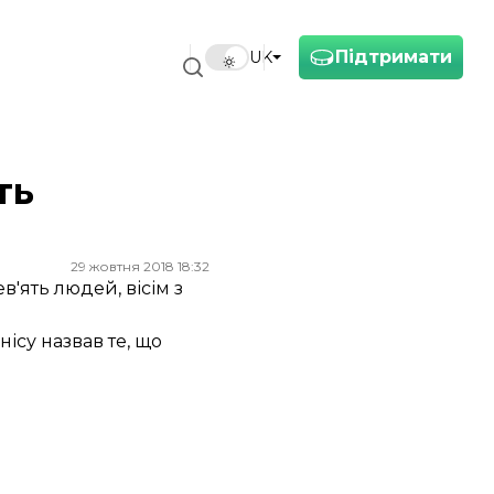
Підтримати
UK
ть
29 жовтня 2018 18:32
'ять людей, вісім з
нісу назвав те, що