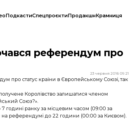
ео
Подкасти
Спецпроєкти
Продакшн
Крамниця
очався референдум про
23 червня 2016 09:21
ум про статус країни в Європейському Союзі, так
получене Королівство залишатися членом
йський Союз?».
 7 годині ранку за місцевим часом (09:00 за
с на референдумі до 22 години (00:00 за Києвом).