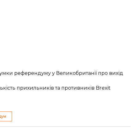
дсумки референдуму у Великобританії про вихід
лькість прихильників та противників Brexit
дум