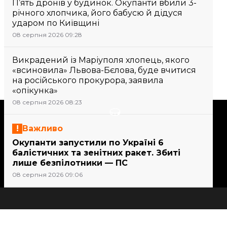
П’ять дронів у будинок. Окупанти вбили 3-
річного хлопчика, його бабусю й дідуся
ударом по Київщині
08 серпня 2026 09:28
Викрадений із Маріуполя хлопець, якого
«всиновила» Львова-Бєлова, буде вчитися
на російського прокурора, заявила
«опікунка»
08 серпня 2026 08:23
Підтримати
Важливо
Окупанти запустили по Україні 6
Підтримай hromadske.
балістичних та зенітних ракет. Збиті
Ми працюємо для тебе та
лише безпілотники — ПС
завдяки тобі. Будь нашим
08 серпня 2026 09:06
другом
Важливо
21 людина постраждала внаслідок атак
Всі новини
на Сумщині, серед них — дитина