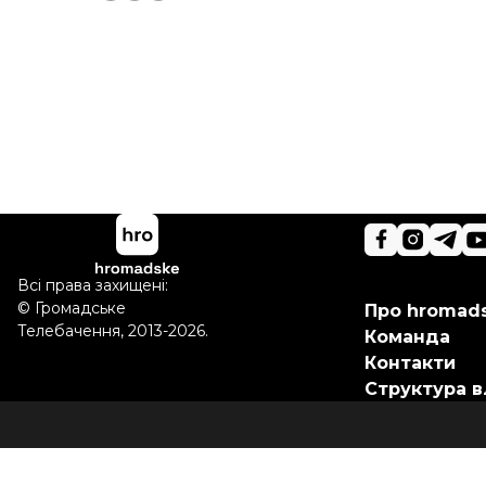
Всі права захищені:
©
Громадське
Про hromad
Телебачення
,
2013-2026.
Команда
Контакти
Структура в