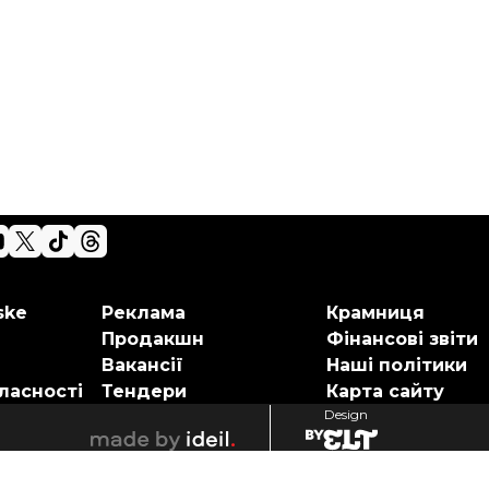
ske
Реклама
Крамниця
Продакшн
Фінансові звіти
Вакансії
Наші політики
ласності
Тендери
Карта сайту
Design
elt
ideil