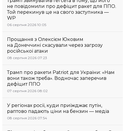
Трамп звинуватив Гегсета в тому, що його
не повідомили про дефіцит ракет для ППО.
Той перекинув це на свого заступника —
WP
06 серпня 2026 10:05
Прощання з Олексієм Юковим
на Донеччині скасували через загрозу
російської атаки
08 серпня 2026 07:23
Трамп про ракети Patriot для України: «Нам
вони також треба». Водночас заперечив
дефіцит ППО
07 серпня 2026 08:02
У регіонах росії, куди приїжджає путін,
раптово падають ціни на бензин — медіа
08 серпня 2026 07:54