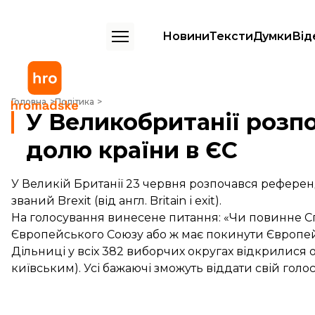
Новини
Тексти
Думки
Від
У Великобританії розпочався референдум про долю країни в ЄС
Головна
Політика
У Великобританії розп
долю країни в ЄС
У Великій Британії 23 червня розпочався референд
званий Brexit (від англ. Britain і exit).
На голосування винесене питання: «Чи повинне С
Європейського Союзу або ж має покинути Європе
Дільниці у всіх 382 виборчих округах відкрилися о
київським). Усі бажаючі зможуть віддати свій голо