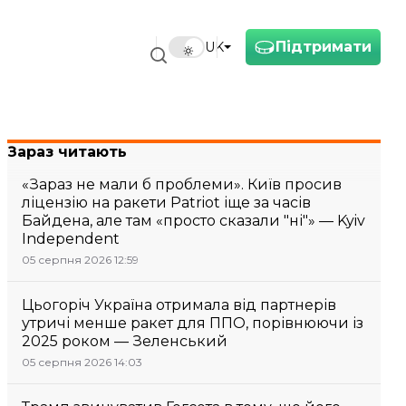
Підтримати
UK
Зараз читають
«Зараз не мали б проблеми». Київ просив
ліцензію на ракети Patriot іще за часів
Байдена, але там «просто сказали "ні"» — Kyiv
Independent
05 серпня 2026 12:59
Цьогоріч Україна отримала від партнерів
утричі менше ракет для ППО, порівнюючи із
2025 роком — Зеленський
05 серпня 2026 14:03