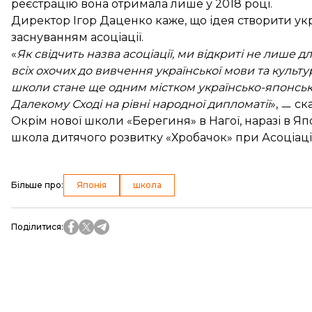
реєстрацію вона отримала лише у 2018 році.
Директор Ігор Даценко каже, що ідея створити укр
заснуванням асоціації.
«
Як свідчить назва асоціації, ми відкриті не лише дл
всіх охочих до вивчення української мови та культур
школи стане ще одним містком українсько-японсько
Далекому Сході на рівні народної дипломатії
», ㅡ ск
Окрім нової школи «Берегиня» в Нагої, наразі в Япо
школа дитячого розвитку «Хробачок» при Асоціації
Більше про
:
Японія
школа
Поділитися
: