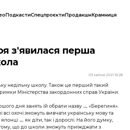
ео
Подкасти
Спецпроєкти
Продакшн
Крамниця
а
оя з'явилася перша
кола
03 квітня 2021 16:28
ьку недільну школу. Також це перший такий
тримки Міністерства закордонних справ України.
ршого дня занять їй обрали назву ㅡ «Берегиня».
 всі охочі зможуть вивчати українську мову та
японці ㅡ як діти, так і дорослі. На його думку,
тому, що до школи зможуть приїжджати з