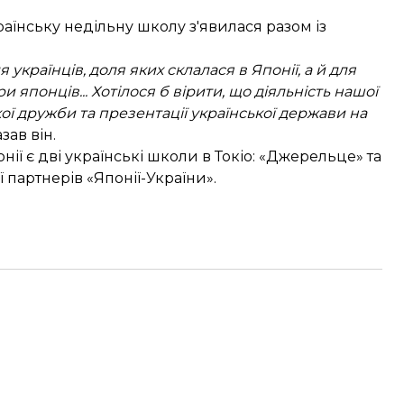
аїнську недільну школу з'явилася разом із
я українців, доля яких склалася в Японії, а й для
и японців... Хотілося б вірити, що діяльність нашої
ї дружби та презентації української держави на
азав він.
нії є дві українські школи в Токіо: «Джерельце» та
 партнерів «Японії-України».