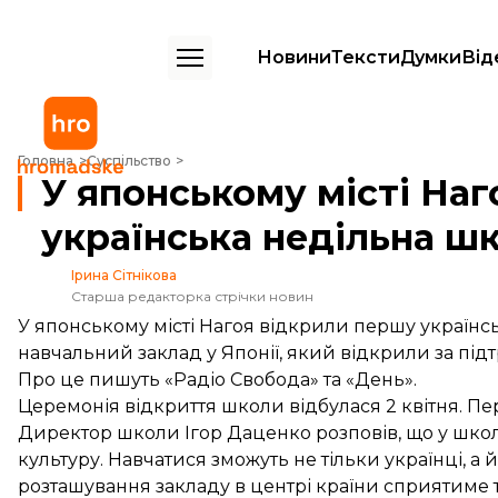
Новини
Тексти
Думки
Від
У японському місті Нагоя з'явилася перша українська недільна школ
Головна
Суспільство
У японському місті Наг
українська недільна ш
Ірина Сітнікова
Старша редакторка стрічки новин
У японському місті Нагоя відкрили першу українс
навчальний заклад у Японії, який відкрили за під
Про це пишуть «
Радіо Свобода
» та «
День
».
Церемонія відкриття школи відбулася 2 квітня. Пе
Директор школи Ігор Даценко розповів, що у школі
культуру. Навчатися зможуть не тільки українці, а й 
розташування закладу в центрі країни сприятиме 