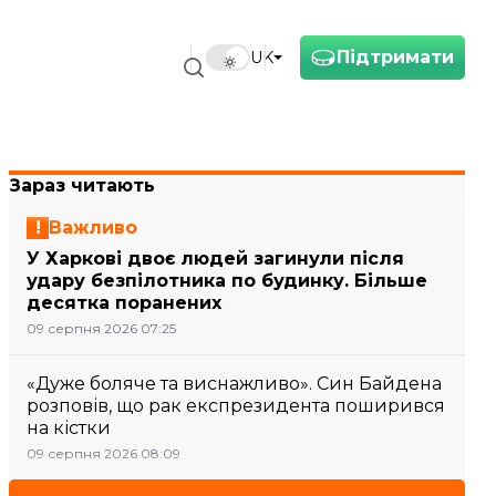
Підтримати
UK
Зараз читають
Важливо
У Харкові двоє людей загинули після
удару безпілотника по будинку. Більше
десятка поранених
09 серпня 2026 07:25
«Дуже боляче та виснажливо». Син Байдена
розповів, що рак експрезидента поширився
на кістки
09 серпня 2026 08:09