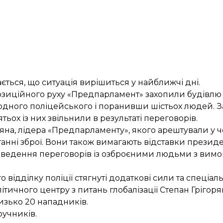
ться, що ситуація вирішиться у найближчі дні.
озиційного руху «Предпарламент»
захопили будівлю 
дного поліцейського і поранивши шістьох людей. За
тьох із них
звільнили
в результаті переговорів.
а, лідера «Предпарламенту», якого арештували у ч
анні зброї. Вони також вимагають відставки президе
о ведення переговорів із озброєними людьми з вимо
о відділку поліції
стягнуті додаткові сили
та
спеціаль
тичного центру з питань глобалізації Степан Грігорян,
изько 20
нападників.
ручників.