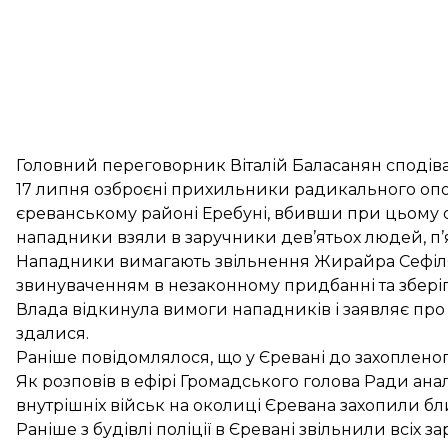
Головний переговорник Віталій Баласанян сподіває
17 липня озброєні прихильники радикального оп
єреванському районі Еребуні, вбивши при цьому о
нападники взяли в заручники дев’ятьох людей, п’я
Нападники вимагають звільнення Жирайра Сефілян
звинуваченням в незаконному придбанні та зберіг
Влада відкинула вимоги нападників і заявляє пр
здалися.
Раніше повідомлялося, що у Єревані до захопленог
Як розповів в ефірі Громадського голова Ради аналі
внутрішніх військ на околиці Єревана
захопили бл
Раніше з будівлі поліції в Єревані
звільнили всіх за