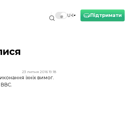
Підтримати
UK
лися
23 липня 2016 19:18
иконання їхніх вимог.
 ВВС.