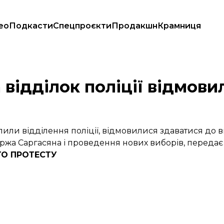
ео
Подкасти
Спецпроєкти
Продакшн
Крамниця
 відділок поліції відмови
пили відділення поліції, відмовилися здаватися до в
ржа Саргасяна і проведення нових виборів, передає
ГО ПРОТЕСТУ