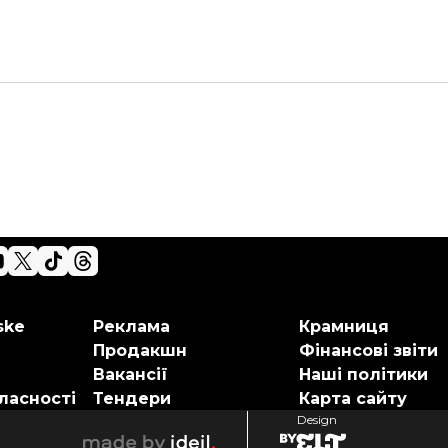
ske
Реклама
Крамниця
Продакшн
Фінансові звіти
Вакансії
Наші політики
ласності
Тендери
Карта сайту
Design
elt
ideil