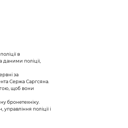
поліції
в
 даними поліції,
ервні за
нта Сержа Саргсяна.
гою, щоб вони
ну бронетехніку
.
 управління поліції і