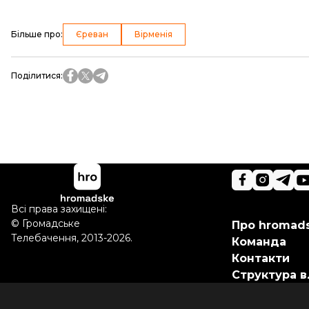
Більше про
:
Єреван
Вірменія
Поділитися
:
Всі права захищені:
©
Громадське
Про hromad
Телебачення
,
2013-2026.
Команда
Контакти
Структура в