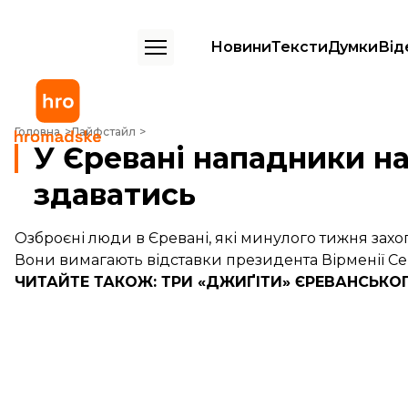
Новини
Тексти
Думки
Від
У Єревані нападники на відділок поліції відмовилися здаватись
Головна
Лайфстайл
У Єревані нападники на
здаватись
Озброєні люди в Єревані, які минулого тижня захо
Вони вимагають відставки президента Вірменії Се
ЧИТАЙТЕ ТАКОЖ:
ТРИ
«ДЖИҐІТИ» ЄРЕВАНСЬКО