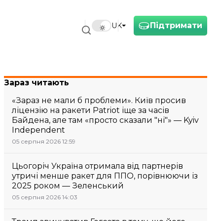
Підтримати
UK
Зараз читають
«Зараз не мали б проблеми». Київ просив
ліцензію на ракети Patriot іще за часів
Байдена, але там «просто сказали "ні"» — Kyiv
Independent
05 серпня 2026 12:59
Цьогоріч Україна отримала від партнерів
утричі менше ракет для ППО, порівнюючи із
2025 роком — Зеленський
05 серпня 2026 14:03