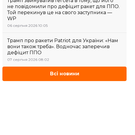
Трамп звинуватив Гегсета в тому, що його
не повідомили про дефіцит ракет для ППО.
Той перекинув це на свого заступника —
WP
06 серпня 2026 10:05
Трамп про ракети Patriot для України: «Нам
вони також треба». Водночас заперечив
дефіцит ППО
07 серпня 2026 08:02
Всі новини