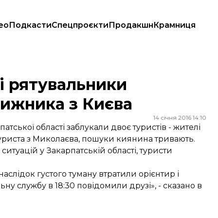
ео
Подкасти
Спецпроєкти
Продакшн
Крамниця
а з Києва
і рятувальники
ижника з Києва
14 січня 2016 14:10
тської області заблукали двоє туристів - жителі
уриста з Миколаєва, пошуки киянина тривають.
итуацій у Закарпатській області, туристи
наслідок густого туману втратили орієнтир і
ну службу в 18:30 повідомили друзі», - сказано в