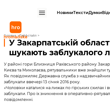
Новини
Тексти
Думки
Від
У Закарпатській області рятувальники шукають заблукалого лижник
Головна
Лайфстайл
У Закарпатській област
шукають заблукалого л
У районі гори Близниця Рахівського району Закарпа
Києва та Миколаєва, рятувальники вже знайшли т
Як повідомиляє Державна служба з надзвичайних с
заблукали ввечері 13 січня 2016 року.
«Чоловіки каталися на лижах по гірських схилах і в
заблукали. Про їх зникнення в оперативно-рятуваль
повідомленні.