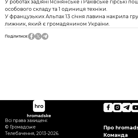
У роботах задіяні Ясінянське і Рахівське гірські п
особового складу та 1 одиниця техніки.
У французьких Альпах 13 січня лавина накрила груп
лижник, який є громадянином України.
Поділитися
:
Всі права захищені:
©
Громадське
Про hromad
Телебачення
,
2013-2026.
Команда