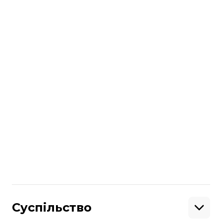
Поліція Запорізької області
Нагадаємо, у грудні у Кременчуці
праворадикали
облили фарбою
приймальню екс-«опоблоківця»
Юрія
Бойка.
Більше про
:
мурал
Поділитися
:
Суспільство