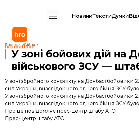
Новини
Тексти
Думки
Від
У зоні бойових дій на Донбасі поранено військового ЗСУ — штаб
Головна
Війна
У зоні бойових дій на 
військового ЗСУ — шта
У зоні збройного конфлікту на Донбасі бойовики 
сил України, внаслідок чого одного бійця ЗСУ бул
У зоні збройного конфлікту на Донбасі бойовики 
сил України, внаслідок чого одного бійця ЗСУ бул
Про це
повідомляє
прес-центр штабу АТО.
Прес-центр штабу АТО