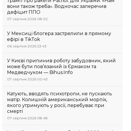
Трамп про ракети Patriot для України: «Нам
вони також треба». Водночас заперечив
дефіцит ППО
07 серпня 2026 08:02
У Мексиці блогера застрелили в прямому
ефірі в TikTok
06 серпня 2026 23:43
У Києві припинив роботу забудовник, який
може бути пов’язаний із Єрмаком та
Медведчуком — Bihus.Info
07 серпня 2026 00:43
Катують, вводять психотропи, не пускають
матір. Колишній американський морпіх,
якого утримують у росії, перебуває при
смерті
07 серпня 2026 08:48