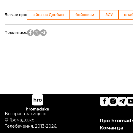
Більше про
:
війна на Донбасі
бойовики
ЗСУ
штаб
Поділитися
:
Всі права захищені:
©
Громадське
Про hromad
Телебачення
,
2013-2026.
Команда