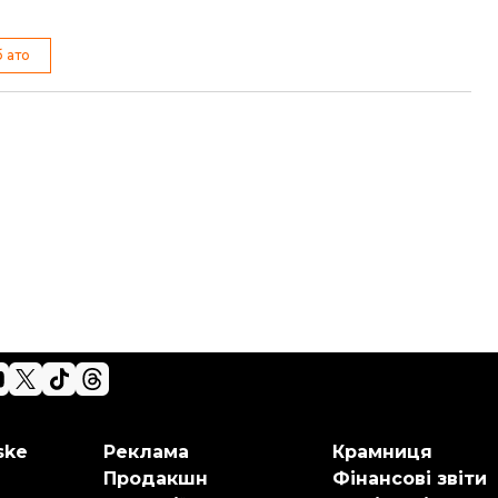
 ато
ske
Реклама
Крамниця
Продакшн
Фінансові звіти