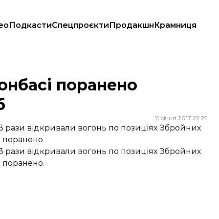
ео
Подкасти
Спецпроєкти
Продакшн
Крамниця
Донбасі поранено
б
11 січня 2017 22:25
23 рази відкривали вогонь по позиціях Збройних
о поранено
23 рази відкривали вогонь по позиціях Збройних
о поранено.