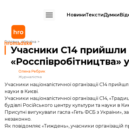
Новини
Тексти
Думки
Від
Учасники С14 прийшли до будівлі «Росспівробітництва» у Києві
Головна
Україна
Учасники С14 прийшли 
«Росспівробітництва» у
Олена Ребрик
Журналістка
Учасники націоналістичної організації С14 прийшл
науки в Києві.
Учасники націоналістичної організації С14, «Трад
будівлі Російського центру культури та науки в Киє
Присутні вигукували гасла «Геть ФСБ з України», 
незаконно.
Як
повідомляє
«Тиждень», учасники організацій п