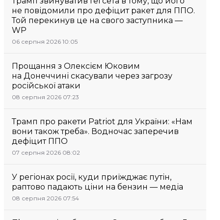
Трамп звинуватив Гегсета в тому, що його
не повідомили про дефіцит ракет для ППО.
Той перекинув це на свого заступника —
WP
06 серпня 2026 10:05
Прощання з Олексієм Юковим
на Донеччині скасували через загрозу
російської атаки
08 серпня 2026 07:23
Трамп про ракети Patriot для України: «Нам
вони також треба». Водночас заперечив
дефіцит ППО
07 серпня 2026 08:02
У регіонах росії, куди приїжджає путін,
раптово падають ціни на бензин — медіа
08 серпня 2026 07:54