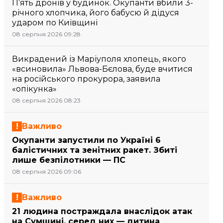
П’ять дронів у будинок. Окупанти вбили 3-
річного хлопчика, його бабусю й дідуся
ударом по Київщині
08 серпня 2026 09:28
Викрадений із Маріуполя хлопець, якого
«всиновила» Львова-Бєлова, буде вчитися
на російського прокурора, заявила
«опікунка»
08 серпня 2026 08:23
Важливо
Окупанти запустили по Україні 6
балістичних та зенітних ракет. Збиті
лише безпілотники — ПС
08 серпня 2026 09:06
Важливо
21 людина постраждала внаслідок атак
на Сумщині, серед них — дитина