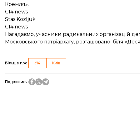
Кремля».
C14 news
Stas Kozljuk
C14 news
Нагадаємо, учасники радикальних організацій
де
Московського патріархату, розташованої біля «Деся
Більше про
:
с14
Київ
Поділитися
: