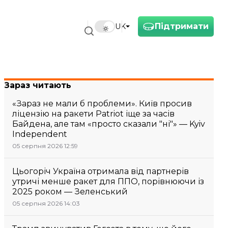
Підтримати
UK
Зараз читають
«Зараз не мали б проблеми». Київ просив
ліцензію на ракети Patriot іще за часів
Байдена, але там «просто сказали "ні"» — Kyiv
Independent
05 серпня 2026 12:59
Цьогоріч Україна отримала від партнерів
утричі менше ракет для ППО, порівнюючи із
2025 роком — Зеленський
05 серпня 2026 14:03