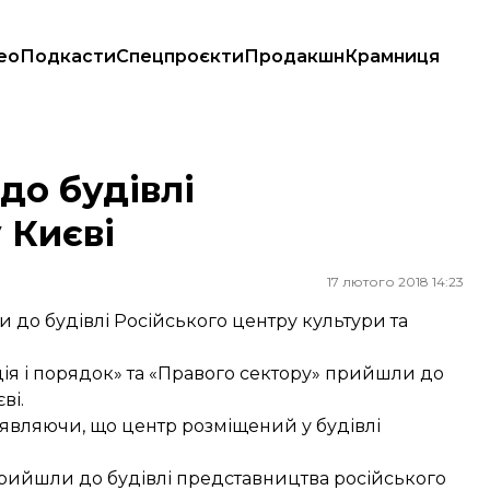
ео
Подкасти
Спецпроєкти
Продакшн
Крамниця
до будівлі
 Києві
17 лютого 2018 14:23
и до будівлі Російського центру культури та
иція і порядок» та «Правого сектору» прийшли до
ві.
заявляючи, що центр розміщений у будівлі
рийшли до будівлі представництва російського