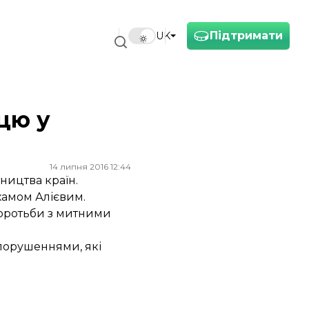
Підтримати
UK
цю у
14 липня 2016 12:44
ництва країн.
хамом Алієвим.
боротьби з митними
порушеннями, які