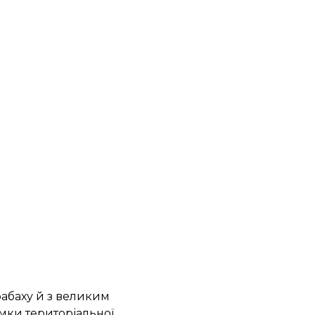
рабаху й з великим
мки територіальної