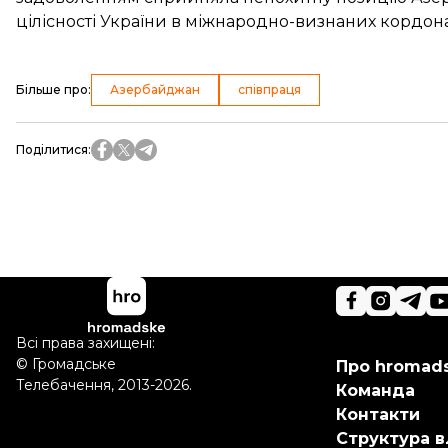
цілісності України в міжнародно-визнаних кордонах
Більше про
:
Азербайджан
співпраця
Поділитися
:
Всі права захищені:
©
Громадське
Про hromad
Телебачення
,
2013-2026.
Команда
Контакти
Структура в