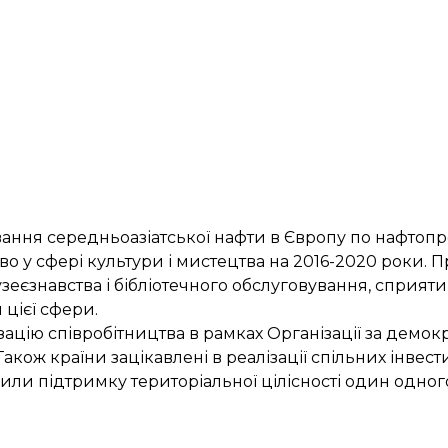
ання середньоазіатської нафти в Європу по нафтоп
во у сфері культури і мистецтва на 2016-2020 роки.
музеєзнавства і бібліотечного обслуговування, сприя
цієї сфери.
ацію співробітництва в рамках Організації за демо
Також країни зацікавлені в реалізації спільних інвест
или підтримку територіальної цілісності один одног