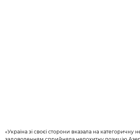
«Україна зі своєї сторони вказала на категоричну
задоволенням сприйняла непохитну позицію Азер