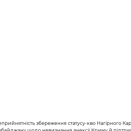
 неприйнятність збереження статусу-кво Нагірного Ка
байджану щодо невизнання анексії Криму й підтри