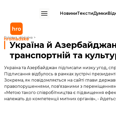
Новини
Тексти
Думки
Від
Україна й Азербайджан домовилися про співпрацю у транспортній 
Головна
Україна
Україна й Азербайджан
транспортній та культу
Україна та Азербайджан підписали низку угод, сп
Підписання відбулось в рамках зустрічі президен
Зокрема, як повідомляється на сайті глави держа
правопорушеннями, пов'язаними з переміщенням 
«Метою такого співробітництва є підвищення ефе
належать до компетенції митних органів», - йдетьс