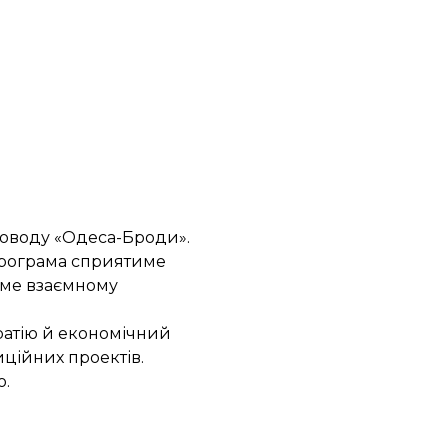
роводу «Одеса-Броди».
 Програма сприятиме
тиме взаємному
кратію й економічний
иційних проектів.
о.