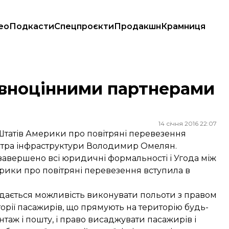
ео
Подкасти
Спецпроєкти
Продакшн
Крамниця
овноцінними партнерами
14 січня 2016 22:07
Штатів Америки про повітряні перевезення
істра інфраструктури Володимир Омелян.
завершено всі юридичні формальності і Угода між
рики про повітряні перевезення вступила в
адається можливість виконувати польоти з правом
торії пасажирів, що прямують на територію будь-
нтаж і пошту, і право висаджувати пасажирів і