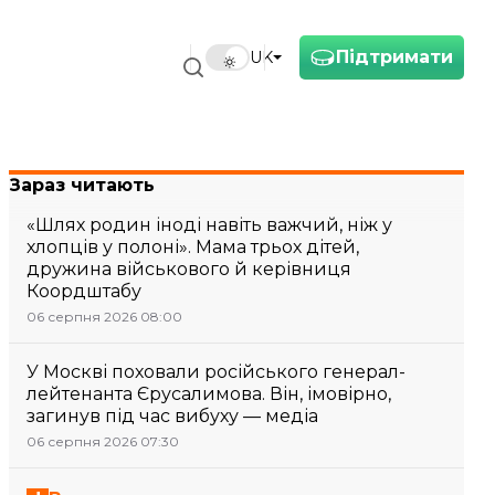
Підтримати
UK
Зараз читають
«Шлях родин іноді навіть важчий, ніж у
хлопців у полоні». Мама трьох дітей,
дружина військового й керівниця
Коордштабу
06 серпня 2026 08:00
У Москві поховали російського генерал-
лейтенанта Єрусалимова. Він, імовірно,
загинув під час вибуху — медіа
06 серпня 2026 07:30