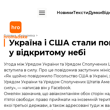
Новини
Тексти
Думки
Від
Україна і США стали повноцінними партнерами у відкритому небі
Головна
Економіка
Україна і США стали п
у відкритому небі
Угода між Урядом України та Урядом Сполучених 
вступила в силу. Про це повідомив заступник мін
«Як щойно повідомило Посольство США в Україні, 
Урядом України та Урядом Сполучених Штатів Аме
силу», —
написав він
у Facebook.
Омелян зазначив, що авіакомпаніям обох сторін н
п'ятої свободи: право приймати на іноземній тери
якої третьої держави, а також адресовані туди ж ва