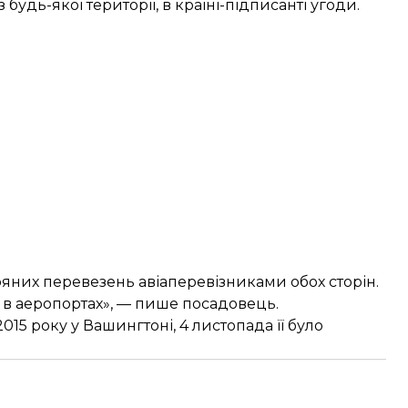
будь-якої території, в країні-підписанті угоди.
тряних перевезень авіаперевізниками обох сторін.
 в аеропортах», — пише посадовець.
015 року у Вашингтоні, 4 листопада її було