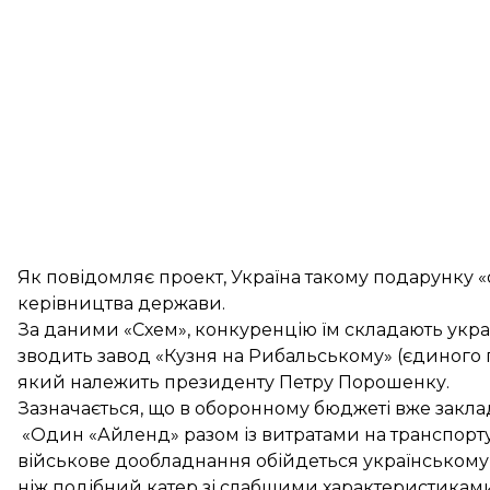
Як повідомляє проект, Україна такому подарунку 
керівництва держави.
За даними «Схем», конкуренцію їм складають укра
зводить завод «Кузня на Рибальському» (єдиного 
який належить президенту Петру Порошенку.
Зазначається, що в оборонному бюджеті вже заклад
«Один «Айленд» разом із витратами на транспорту
військове дообладнання обійдеться українському
ніж подібний катер зі слабшими характеристиками