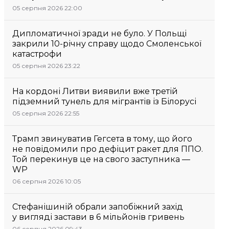
05 серпня 2026 22:00
Дипломатичної зради не було. У Польщі
закрили 10-річну справу щодо Смоленської
катастрофи
05 серпня 2026 23:22
На кордоні Литви виявили вже третій
підземний тунель для мігрантів із Білорусі
05 серпня 2026 22:55
Трамп звинуватив Гегсета в тому, що його
не повідомили про дефіцит ракет для ППО.
Той перекинув це на свого заступника —
WP
06 серпня 2026 10:05
Стефанішиній обрали запобіжний захід
у вигляді застави в 6 мільйонів гривень
06 серпня 2026 09:43