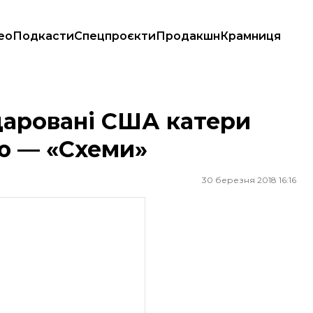
ео
Подкасти
Спецпроєкти
Продакшн
Крамниця
ію — «Схеми»
даровані США катери
ію — «Схеми»
30 березня 2018 16:16