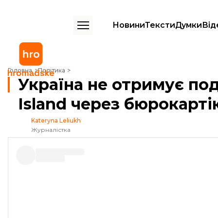
Новини
Тексти
Думки
Від
Україна не отримує подаровані США катери Island через бюрокарт
Головна
Політика
Україна не отримує по
Island через бюрокарт
Kateryna Leliukh
Журналістка