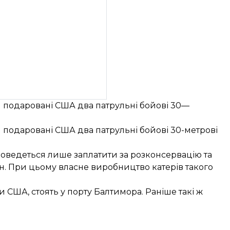
и подаровані США два патрульні бойові 30—
 подаровані США два патрульні бойові 30-метрові
доведеться лише заплатити за розконсервацію та
ен. При цьому власне виробництво катерів такого
и США, стоять у порту Балтимора. Раніше такі ж