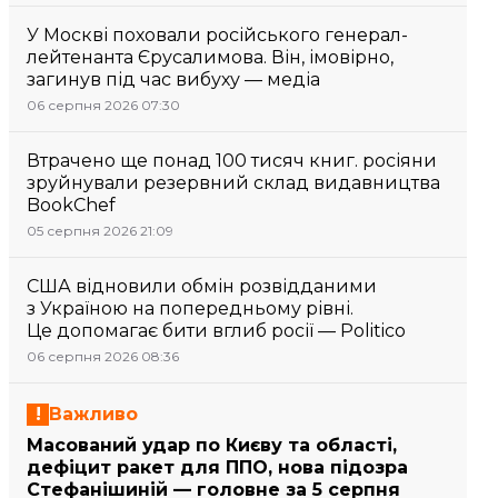
У Москві поховали російського генерал-
лейтенанта Єрусалимова. Він, імовірно,
загинув під час вибуху — медіа
06 серпня 2026 07:30
Втрачено ще понад 100 тисяч книг. росіяни
зруйнували резервний склад видавництва
BookChef
05 серпня 2026 21:09
США відновили обмін розвідданими
з Україною на попередньому рівні.
Це допомагає бити вглиб росії — Politico
06 серпня 2026 08:36
Важливо
Масований удар по Києву та області,
дефіцит ракет для ППО, нова підозра
Стефанішиній — головне за 5 серпня