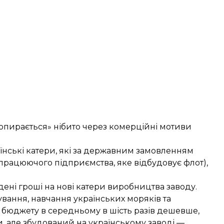
«опирається» нібито через комерційні мотиви
їнські катери, які за державним замовленням
працюючого підприємства, яке відбудовує флот),
ені гроші на нові катери виробництва заводу.
вання, навчання українських моряків та
 бюджету в середньому в шість разів дешевше,
, але збудований на українському заводі —