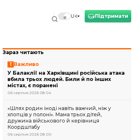
Підтримати
UK
Зараз читають
Важливо
У Балаклії на Харківщині російська атака
вбила трьох людей. Били й по інших
містах, є поранені
06 серпня 2026 08:04
«Шлях родин іноді навіть важчий, ніж у
хлопців у полоні». Мама трьох дітей,
дружина військового й керівниця
Коордштабу
06 серпня 2026 08:00