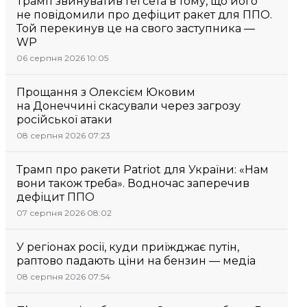
Трамп звинуватив Гегсета в тому, що його
не повідомили про дефіцит ракет для ППО.
Той перекинув це на свого заступника —
WP
06 серпня 2026 10:05
Прощання з Олексієм Юковим
на Донеччині скасували через загрозу
російської атаки
08 серпня 2026 07:23
Трамп про ракети Patriot для України: «Нам
вони також треба». Водночас заперечив
дефіцит ППО
07 серпня 2026 08:02
У регіонах росії, куди приїжджає путін,
раптово падають ціни на бензин — медіа
08 серпня 2026 07:54