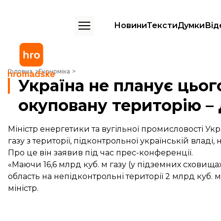
Новини
Тексти
Думки
Від
Україна не планує цього року постачати газ на окуповану територ
Головна
Економіка
Україна не планує цьог
окуповану територію 
Міністр енергетики та вугільної промисловості У
газу з території, підконтрольної українській владі, 
Про це він заявив під час прес-конференції.
«Маючи 16,6 млрд куб. м газу (у підземних сховища
область на непідконтрольні території 2 млрд куб. м
міністр.