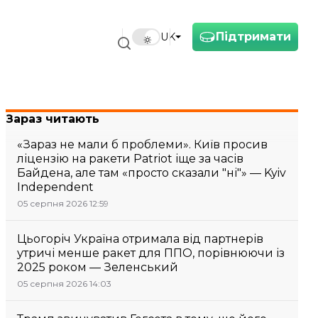
Підтримати
UK
Зараз читають
«Зараз не мали б проблеми». Київ просив
ліцензію на ракети Patriot іще за часів
Байдена, але там «просто сказали "ні"» — Kyiv
Independent
05 серпня 2026 12:59
Цьогоріч Україна отримала від партнерів
утричі менше ракет для ППО, порівнюючи із
2025 роком — Зеленський
05 серпня 2026 14:03