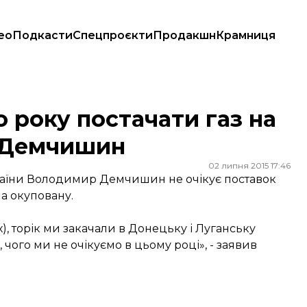
ео
Подкасти
Спецпроєкти
Продакшн
Крамниця
ію – Демчишин
о року постачати газ на
– Демчишин
02 липня 2015 17:46
країни Володимир Демчишин не очікує поставок
на окуповану.
х), торік ми закачали в Донецьку і Луганську
, чого ми не очікуємо в цьому році», - заявив