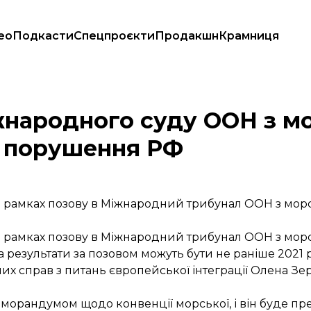
ео
Подкасти
Спецпроєкти
Продакшн
Крамниця
еморандум про порушення РФ
жнародного суду ООН з м
 порушення РФ
в рамках позову в Міжнародний трибунал ООН з мор
в рамках позову в Міжнародний трибунал ООН з мор
результати за позовом можуть бути не раніше 2021 
их справ з питань європейської інтеграції Олена Зе
морандумом щодо конвенції морської, і він буде пр