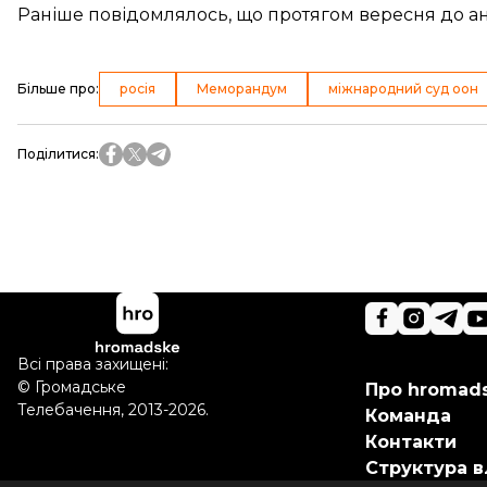
Раніше повідомлялось, що протягом вересня
до а
Більше про
:
росія
Меморандум
міжнародний суд оон
Поділитися
:
Всі права захищені:
©
Громадське
Про hromad
Телебачення
,
2013-2026.
Команда
Контакти
Структура в