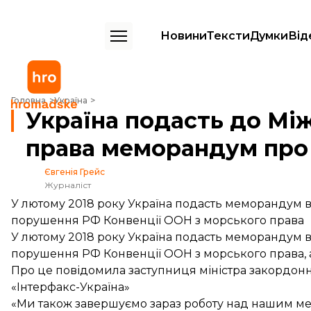
Новини
Тексти
Думки
Від
Україна подасть до Міжнародного суду ООН з морського права м
Головна
Україна
Україна подасть до Мі
права меморандум про
Євгенія Грейс
Журналіст
У лютому 2018 року Україна подасть меморандум 
порушення РФ Конвенції ООН з морського права
У лютому 2018 року Україна подасть меморандум 
порушення РФ Конвенції ООН з морського права, а 
Про це повідомила заступниця міністра закордонн
«Інтерфакс-Україна»
«Ми також завершуємо зараз роботу над нашим ме