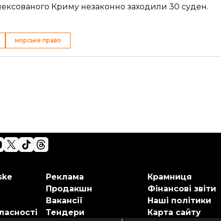
нексованого Криму незаконно заходили 30 суден
.
морське право
ske
Реклама
Крамниця
Продакшн
Фінансові звіти
Вакансії
Наші політики
ласності
Тендери
Карта сайту