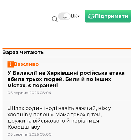
Підтримати
UK
Зараз читають
Важливо
У Балаклії на Харківщині російська атака
вбила трьох людей. Били й по інших
містах, є поранені
06 серпня 2026 08:04
«Шлях родин іноді навіть важчий, ніж у
хлопців у полоні». Мама трьох дітей,
дружина військового й керівниця
Коордштабу
06 серпня 2026 08:00