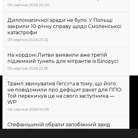
05 серпня 2026 22:00
Дипломатичної зради не було. У Польщі
закрили 10-річну справу щодо Смоленської
катастрофи
05 серпня 2026 23:22
На кордоні Литви виявили вже третій
підземний тунель для мігрантів із Білорусі
05 серпня 2026 22:55
Підтримати
Трамп звинуватив Гегсета в тому, що його
не повідомили про дефіцит ракет для ППО.
Той перекинув це на свого заступника —
WP
Підтримай hromadske.
06 серпня 2026 10:05
Ми працюємо для тебе та
завдяки тобі. Будь нашим
Стефанішиній обрали запобіжний захід
другом
у вигляді застави в 6 мільйонів гривень
06 серпня 2026 09:43