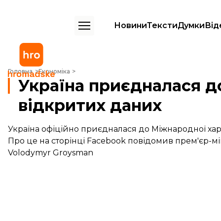
Новини
Тексти
Думки
Від
Україна приєдналася до Міжнародної хартії відкритих даних
Головна
Економіка
Україна приєдналася д
відкритих даних
Україна офіційно приєдналася до Міжнародної харт
Про це на сторінці Facebook повідомив прем'єр-м
Volodymyr Groysman