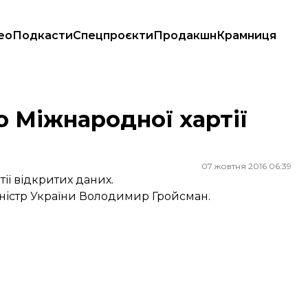
ео
Подкасти
Спецпроєкти
Продакшн
Крамниця
о Міжнародної хартії
07 жовтня 2016 06:39
ії відкритих даних.
іністр України Володимир Гройсман.