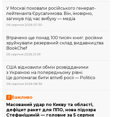
У Москві поховали російського генерал-
лейтенанта Єрусалимова. Він, імовірно,
загинув під час вибуху — медіа
06 серпня 2026 07:30
Втрачено ще понад 100 тисяч книг. росіяни
зруйнували резервний склад видавництва
BookChef
05 серпня 2026 21:09
США відновили обмін розвідданими
з Україною на попередньому рівні.
Це допомагає бити вглиб росії — Politico
06 серпня 2026 08:36
Важливо
Масований удар по Києву та області,
дефіцит ракет для ППО, нова підозра
Стефанішиній — головне за 5 серпня