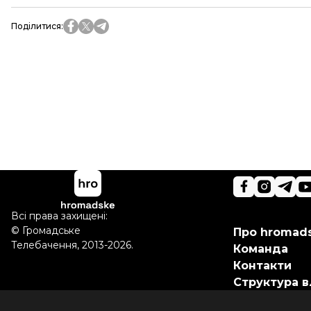
Поділитися
:
Всі права захищені:
©
Громадське
Про hromad
Телебачення
,
2013-2026.
Команда
Контакти
Структура в