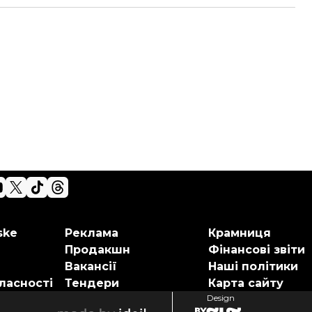
ske
Реклама
Крамниця
Продакшн
Фінансові звіти
Вакансії
Наші політики
ласності
Тендери
Карта сайту
Design