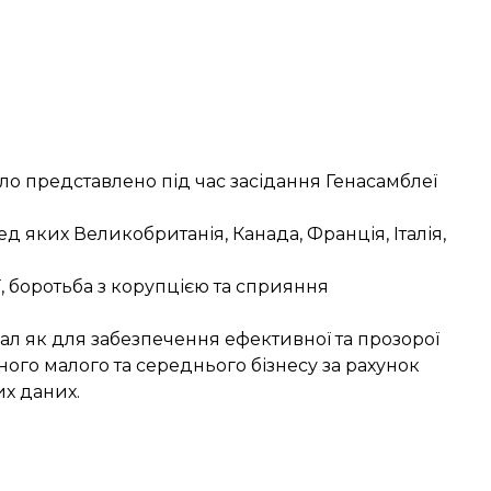
ло представлено під час засідання Генасамблеї
ед яких Великобританія, Канада, Франція, Італія,
, боротьба з корупцією та сприяння
л як для забезпечення ефективної та прозорої
йного малого та середнього бізнесу за рахунок
их даних.