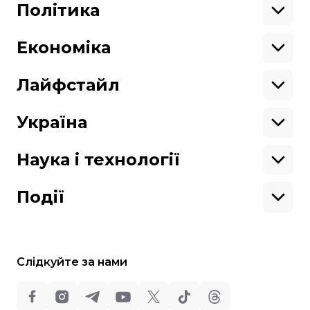
Донбас
Латинська Америка
Політика
Підтримай hromadske.
Азія
Ми працюємо для тебе та завдяки тобі.
Африка
Закопроєкти
Будь нашим другом
Європа
Персоналії
Економіка
Геополітика
Верховна Рада
Кабінет міністрів
Бізнес
Про hromadske
Вакансії
Реформи
Енергетика
Лайфстайл
Вибори
Особисті фінанси
Команда
Тендери
Корупція
Інфраструктура
Спорт
Контакти
Крамниця
Нерухомість
Кіно
Україна
Структура
Фінансові звіти
Ціни
Музика
Театр
Київ
власності
Наші політики
Подорожі
Регіони
Наука і технології
Реклама
Карта сайту
Книги
Історія
Продакшн
Їжа
Гаджети
ШІ
Події
Космос
IT
Техніка
Слідкуйте за нами
Всі права захищені:
©
Громадське Телебачення
,
2013-2026.