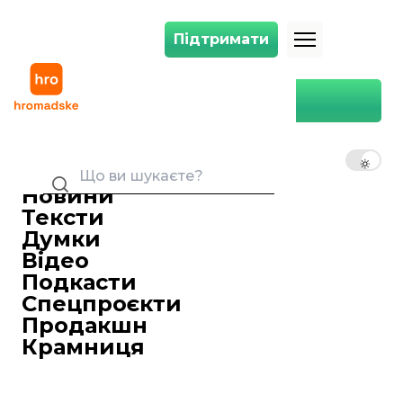
Підтримати
Підтримати
Україна співпрацює з Південною Кореєю щодо взаємного визнання 
Головна
Лайфстайл
Україна співпрацює з
Південною Кореєю щодо
UK
EN
RU
взаємного визнання
водійських посвідчень
Новини
Тексти
Євгенія Грейс
09 лютого 2018 19:12
Журналіст
Думки
Між Україною та Південною Кореєю
Відео
продовжується робота з взаємного
Подкасти
визнання водійських посвідчень.
Спецпроєкти
Між Україною та Південною Кореєю
Продакшн
продовжується робота з взаємного
Крамниця
визнання водійських посвідчень.
Про це
повідомляє
прес-служба