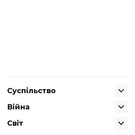
Раніше на початку лютого глава МВС
України анонсував
взаємне визнання
водійських посвідчень
між Україною і
Грузією.
Більше про
:
водійські права
Південна Корея
Поділитися
:
Суспільство
Освіта
Кримінал
Війна
Здоров'я
Екологія
Ветерани
Підтримати
Військові
Світ
Ситуація на фронті
Крим
Північна Америка