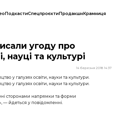
ео
Подкасти
Спецпроєкти
Продакшн
Крамниця
і та культурі
писали угоду про
, науці та культурі
14 березня 2018 14:37
цтво у галузях освіти, науки та культури.
цтво у галузях освіти, науки та культури.
ені сторонами напрямки та форми
», — йдеться у повідомленні.