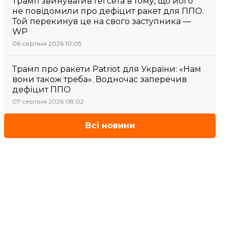
Трамп звинуватив Гегсета в тому, що його
не повідомили про дефіцит ракет для ППО.
Той перекинув це на свого заступника —
WP
06 серпня 2026 10:05
Трамп про ракети Patriot для України: «Нам
вони також треба». Водночас заперечив
дефіцит ППО
07 серпня 2026 08:02
Всі новини