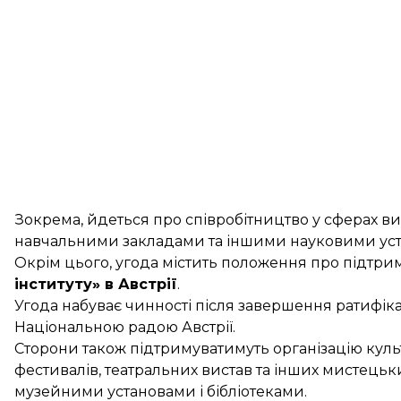
Зокрема, йдеться про співробітництво у сферах 
навчальними закладами та іншими науковими уст
Окрім цього, угода містить положення про підтри
інституту» в Австрії
.
Угода набуває чинності після завершення ратифік
Національною радою Австрії.
Cторони також підтримуватимуть організацію культу
фестивалів, театральних вистав та інших мистецьк
музейними установами і бібліотеками.