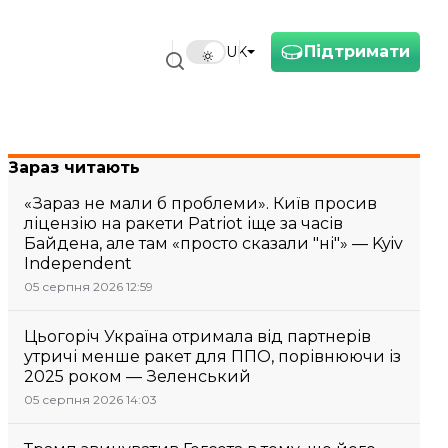
Підтримати
UK
Зараз читають
«Зараз не мали б проблеми». Київ просив
ліцензію на ракети Patriot іще за часів
Байдена, але там «просто сказали "ні"» — Kyiv
Independent
05 серпня 2026 12:59
Цьогоріч Україна отримала від партнерів
утричі менше ракет для ППО, порівнюючи із
2025 роком — Зеленський
05 серпня 2026 14:03