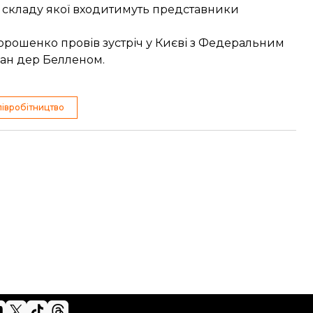
о складу якої входитимуть представники
орошенко провів зустріч у Києві з Федеральним
ан дер Белленом.
півробітництво