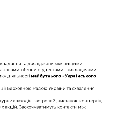
викладання та досліджень між вищими
ановами, обміни студентами і викладачами.
мку діяльності
майбутнього «Українського
ації Верховною Радою України та схвалення
рних заходів: гастролей, виставок, концертів,
их акцій. Заохочуватимуть контакти між