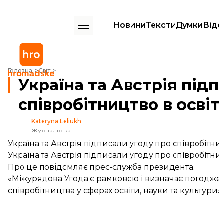
Новини
Тексти
Думки
Від
Україна та Австрія підписали угоду про співробітництво в освіті, науц
Головна
Світ
Україна та Австрія під
співробітництво в освіті
Kateryna Leliukh
Журналістка
Україна та Австрія підписали угоду про співробітни
Україна та Австрія підписали угоду про співробітни
Про це
повідомляє
прес-служба президента.
«Міжурядова Угода є рамковою і визначає погодж
співробітництва у сферах освіти, науки та культури