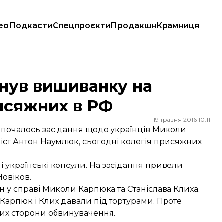
ео
Подкасти
Спецпроєкти
Продакшн
Крамниця
жних в РФ
нув вишиванку на
исяжних в РФ
19 травня 2016 10:11
озпочалось засідання щодо українців Миколи
ліст Антон Наумлюк, сьогодні колегія присяжних
 і українські консули. На засідання привели
Новіков.
н у справі Миколи Карпюка та Станіслава Клиха.
і Карпюк і Клих давали під тортурами. Проте
их сторони обвинувачення.