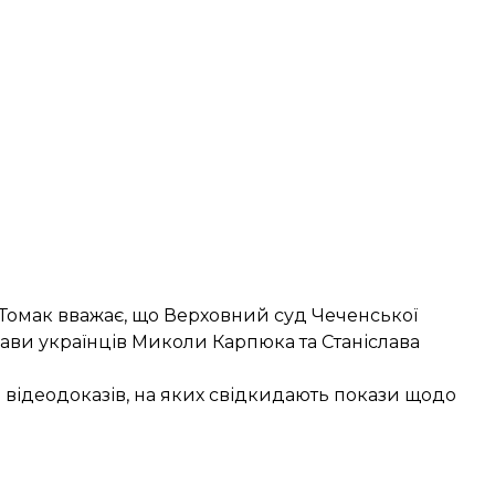
 Томак вважає, що Верховний суд Чеченської
ави українців Миколи Карпюка та Станіслава
0 відеодоказів, на яких свідкидають покази щодо