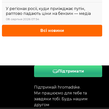
У регіонах росії, куди приїжджає путін,
раптово падають ціни на бензин — медіа
08 серпня 2026 07:54
Всі новини
Підтримати
Підтримай hromadske.
Ми працюємо для тебе та
завдяки тобі. Будь нашим
другом