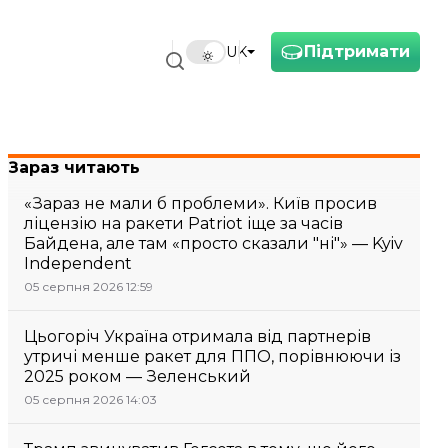
Підтримати
UK
Зараз читають
«Зараз не мали б проблеми». Київ просив
ліцензію на ракети Patriot іще за часів
Байдена, але там «просто сказали "ні"» — Kyiv
Independent
05 серпня 2026 12:59
Цьогоріч Україна отримала від партнерів
утричі менше ракет для ППО, порівнюючи із
2025 роком — Зеленський
05 серпня 2026 14:03