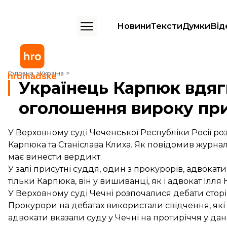
Новини
Тексти
Думки
Від
Українець Карпюк вдягнув вишиванку на оголошення вироку прися
Головна
Україна
Українець Карпюк вдяг
оголошення вироку пр
У Верховному суді Чеченської Республіки Росії р
Карпюка та Станіслава Клиха. Як повідомив журна
має винести вердикт.
У залі присутні суддя, один з прокурорів, адвокати
тільки Карпюка, він у вишиванці, як і адвокат Ілля 
У Верховному суді Чечні
розпочалися дебати
сторі
Прокурори на дебатах використали
свідчення
, як
адвокати вказали суду у Чечні на
протиріччя
у дан