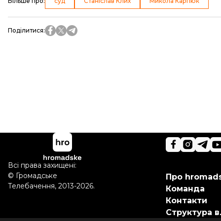
Більше про
:
суд
Станіслав Клих
Микола Карпюк
Поділитися
:
Всі права захищені:
©
Громадське
Про hromad
Телебачення
,
2013-2026.
Команда
Контакти
Структура в