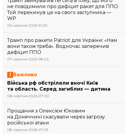
Трамп звинуватив Гегсета в тому, що його
не повідомили про дефіцит ракет для ППО.
Той перекинув це на свого заступника —
WP
06 серпня 2026 10:05
Трамп про ракети Patriot для України: «Нам
вони також треба». Водночас заперечив
дефіцит ППО
07 серпня 2026 08:02
Важливо
Війська рф обстріляли вночі Київ
та область. Серед загиблих — дитина
08 серпня 2026 07:00
Прощання з Олексієм Юковим
на Донеччині скасували через загрозу
російської атаки
08 серпня 2026 07:23