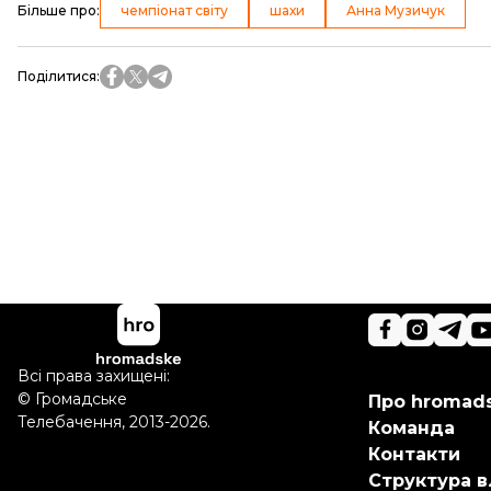
Більше про
:
чемпіонат світу
шахи
Анна Музичук
Поділитися
:
Всі права захищені:
©
Громадське
Про hromad
Телебачення
,
2013-2026.
Команда
Контакти
Структура в