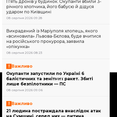
П’ять дронів у будинок. Окупанти вбили 3-
річного хлопчика, його бабусю й дідуся
ударом по Київщині
08 серпня 2026 09:28
Викрадений із Маріуполя хлопець, якого
«всиновила» Львова-Бєлова, буде вчитися
на російського прокурора, заявила
«опікунка»
08 серпня 2026 08:23
Важливо
Окупанти запустили по Україні 6
Підтримати
балістичних та зенітних ракет. Збиті
лише безпілотники — ПС
08 серпня 2026 09:06
Підтримай hromadske.
Ми працюємо для тебе та
Важливо
завдяки тобі. Будь нашим
21 людина постраждала внаслідок атак
другом
на Сумщині, серед них — дитина