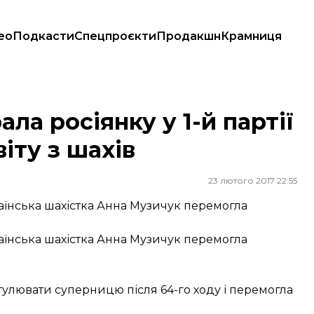
ео
Подкасти
Спецпроєкти
Продакшн
Крамниця
 світу з шахів
ла росіянку у 1-й партії
іту з шахів
23 лютого 2017 22:55
країнська шахістка Анна Музичук перемогла
країнська шахістка Анна Музичук перемогла
тулювати суперницю після 64-го ходу і перемогла