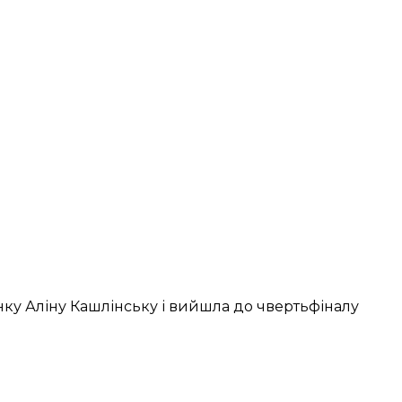
нку
Аліну Кашлінську і вийшла до чвертьфіналу