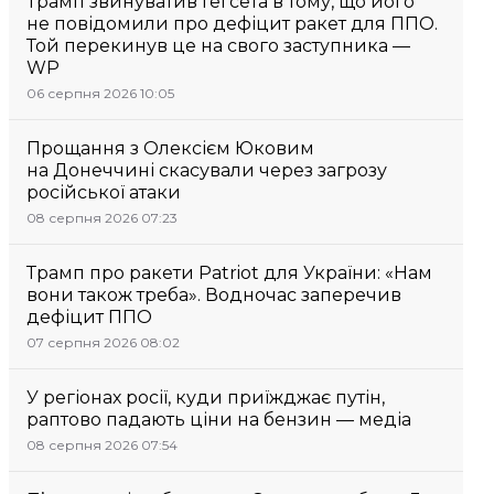
Трамп звинуватив Гегсета в тому, що його
не повідомили про дефіцит ракет для ППО.
Той перекинув це на свого заступника —
WP
06 серпня 2026 10:05
Прощання з Олексієм Юковим
на Донеччині скасували через загрозу
російської атаки
08 серпня 2026 07:23
Трамп про ракети Patriot для України: «Нам
вони також треба». Водночас заперечив
дефіцит ППО
07 серпня 2026 08:02
У регіонах росії, куди приїжджає путін,
раптово падають ціни на бензин — медіа
08 серпня 2026 07:54