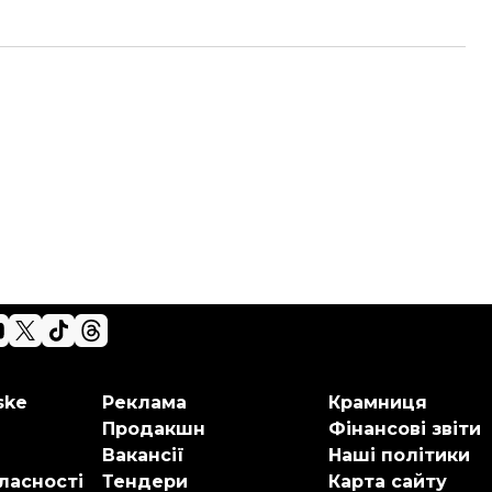
ske
Реклама
Крамниця
Продакшн
Фінансові звіти
Вакансії
Наші політики
ласності
Тендери
Карта сайту