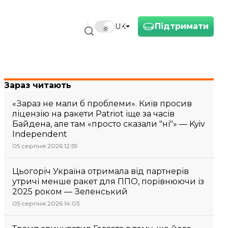
Підтримати
UK
Зараз читають
«Зараз не мали б проблеми». Київ просив
ліцензію на ракети Patriot іще за часів
Байдена, але там «просто сказали "ні"» — Kyiv
Independent
05 серпня 2026 12:59
Цьогоріч Україна отримала від партнерів
утричі менше ракет для ППО, порівнюючи із
2025 роком — Зеленський
05 серпня 2026 14:03