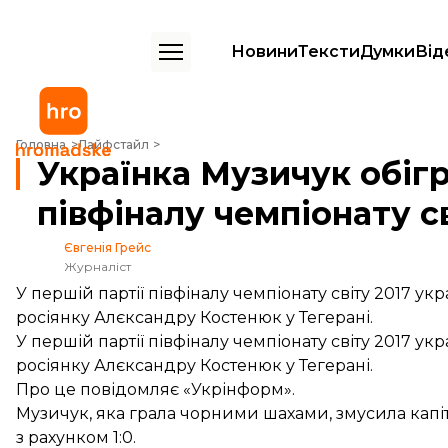
Новини
Тексти
Думки
Від
Українка Музичук обіграла росіянку у 1-й партії півфіналу чемпіонату
Головна
Лайфстайл
Українка Музичук обігра
півфіналу чемпіонату св
Євгенія Грейс
Журналіст
У першій партії півфіналу чемпіонату світу 2017 у
росіянку Алєксандру Костенюк у Тегерані.
У першій партії півфіналу чемпіонату світу 2017 у
росіянку Алєксандру Костенюк у Тегерані.
Про це
повідомляє
«Укрінформ».
Музичук, яка грала чорними шахами, змусила капі
з рахунком 1:0.