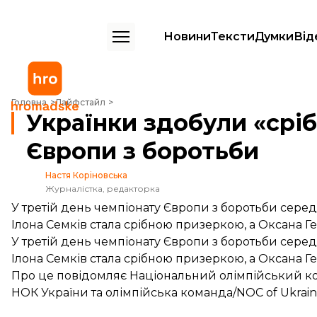
Новини
Тексти
Думки
Від
Українки здобули «срібло» та «бронзу» на чемпіонаті Європи з бор
Головна
Лайфстайл
Українки здобули «сріб
Європи з боротьби
Настя Коріновська
Журналістка, редакторка
У третій день чемпіонату Європи з боротьби серед
Ілона Семків стала срібною призеркою, а Оксана Г
У третій день чемпіонату Європи з боротьби серед
Ілона Семків стала срібною призеркою, а Оксана Г
Про це повідомляє Національний олімпійський ком
НОК України та олімпійська команда/NOC of Ukrain