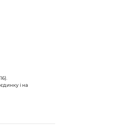
6).
єдинку і на