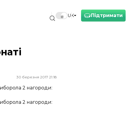
Підтримати
UK
наті
30 березня 2017 21:18
виборола 2 нагороди:
виборола 2 нагороди: