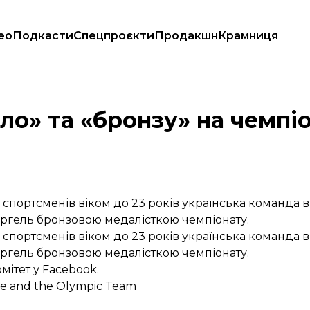
ео
Подкасти
Спецпроєкти
Продакшн
Крамниця
отьби
ло» та «бронзу» на чемпіо
 спортсменів віком до 23 років українська команда 
ергель бронзовою медалісткою чемпіонату.
 спортсменів віком до 23 років українська команда 
ергель бронзовою медалісткою чемпіонату.
ітет у Facebook.
e and the Olympic Team