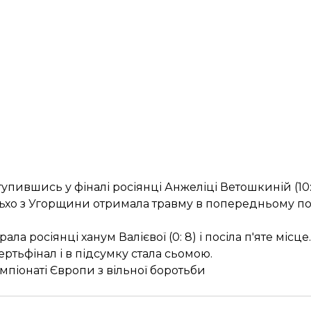
тупившись у фіналі росіянці Анжеліці Ветошкиній (10:1
льхо з Угорщини отримала травму в попередньому по
ла росіянці ханум Валієвої (0: 8) і посіла п'яте місце.
ертьфінал і в підсумку стала сьомою.
мпіонаті Європи з вільної боротьби