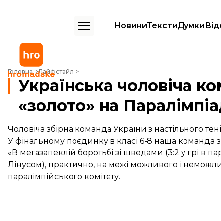
Новини
Тексти
Думки
Від
Українська чоловіча команда із настільного тенісу здобула «золото»
Головна
Лайфстайл
Українська чоловіча ко
«золото» на Паралімпіа
Чоловіча збірна команда України з настільного тен
У фінальному поєдинку в класі 6-8 наша команда 
«В мегазапеклій боротьбі зі шведами (3:2 у грі в п
Лінусом), практично, на межі можливого і неможл
паралімпійського комітету.