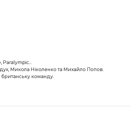
 Paralympic...
ідух, Микола Ніколенко та Михайло Попов.
а британську команду.