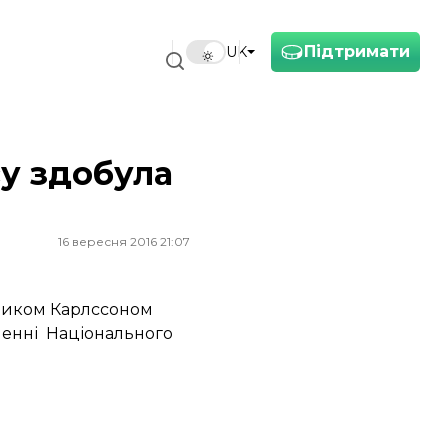
Підтримати
UK
су здобула
16 вересня 2016 21:07
ерником Карлссоном
мленні Національного