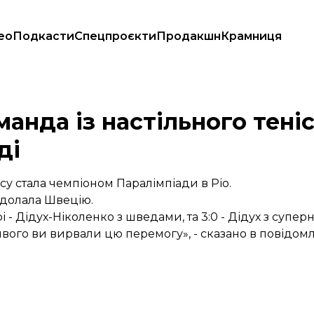
ео
Подкасти
Спецпроєкти
Продакшн
Крамниця
 на Паралімпіаді
манда із настільного тені
ді
ісу стала чемпіоном Паралімпіади в Ріо.
здолала Швецію.
арі - Дідух-Ніколенко з шведами, та 3:0 - Дідух з суп
ивого ви вирвали цю перемогу», - сказано в повідо