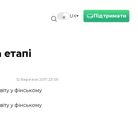
Підтримати
UK
 етапі
12 березня 2017 23:09
віту у фінському
віту у фінському