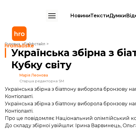
Новини
Тексти
Думки
Від
Українська збірна з біатлону виграла «бронзу» на етапі Кубку світу
Головна
Лайфстайл
Українська збірна з біа
Кубку світу
Марія Леонова
Старша редакторка SM
Українська збірна з біатлону виборола бронзову наг
Контіолахті.
Українська збірна з біатлону виборола бронзову наг
Контіолахті.
Про це повідомляє Національний олімпійський ком
До складу збірної увійшли: Ірина Варвинець, Оль