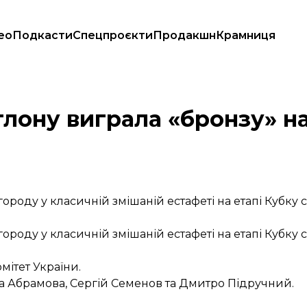
ео
Подкасти
Спецпроєкти
Продакшн
Крамниця
тлону виграла «бронзу» на
ороду у класичній змішаній естафеті на етапі Кубку с
ороду у класичній змішаній естафеті на етапі Кубку с
ітет України.
га Абрамова, Сергій Семенов та Дмитро Підручний.