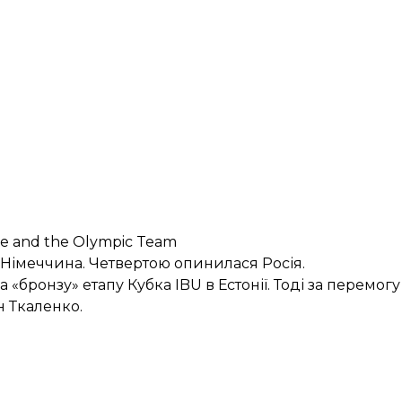
e and the Olympic Team
а Німеччина. Четвертою опинилася Росія.
ла «бронзу»
етапу Кубка IBU в Естонії. Тоді за перемог
н Ткаленко.