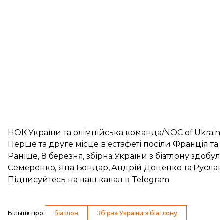
НОК України та олімпійська команда/NOC of Ukrain
Перше та друге місце в естафеті посіли Франція т
Раніше, 8 березня,
збірна України з біатлону здобу
Семеренко, Яна Бондар, Андрій Доценко та Русла
Підписуйтесь на
наш канал
в Telegram
Більше про
:
біатлон
Збірна України з біатлону