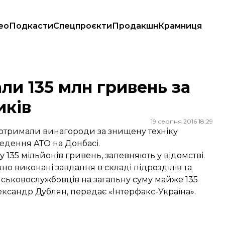
ео
Подкасти
Спецпроєкти
Продакшн
Крамниця
виків
али 135 млн гривень за
иків
19 серпня 2016 18:29
 отримали винагороди за знищену техніку
ведення АТО на Донбасі.
 135 мільйонів гривень, запевняють у відомстві.
но виконані завдання в складі підрозділів та
йськовослужбовців на загальну суму майже 135
лександр Дублян,
передає
«Інтерфакс-Україна».