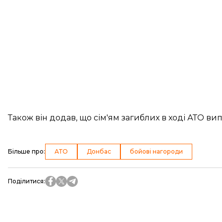
Також він додав, що сім'ям загиблих в ході АТО ви
Більше про
:
АТО
Донбас
бойові нагороди
Поділитися
: