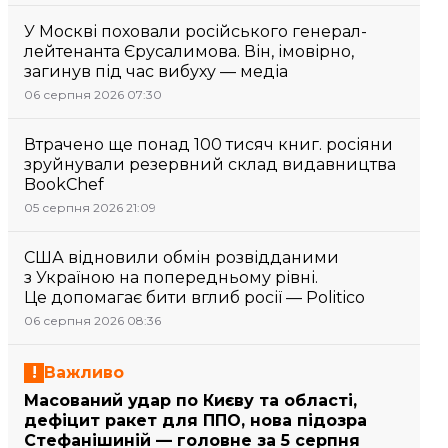
У Москві поховали російського генерал-
лейтенанта Єрусалимова. Він, імовірно,
загинув під час вибуху — медіа
06 серпня 2026 07:30
Втрачено ще понад 100 тисяч книг. росіяни
зруйнували резервний склад видавництва
BookChef
05 серпня 2026 21:09
США відновили обмін розвідданими
з Україною на попередньому рівні.
Це допомагає бити вглиб росії — Politico
06 серпня 2026 08:36
Важливо
Масований удар по Києву та області,
дефіцит ракет для ППО, нова підозра
Стефанішиній — головне за 5 серпня