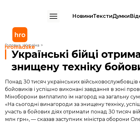
Новини
Тексти
Думки
Від
Українські бійці отримали 135 млн гривень за знищену техніку бойо
Головна
Україна
Українські бійці отрим
знищену техніку бойов
Понад 30 тисяч українських військовослужбовців
бойовиків і успішно виконані завдання в зоні про
Міноборони виплатило їм нагород на загальну суму
«На сьогодні винагороди за знищену техніку, успіш
участь в бойових діях отримали понад 30 тисяч ві
млн грн», — сказав заступник міністра оборони О