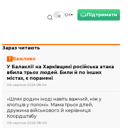
Підтримати
UK
Зараз читають
Важливо
У Балаклії на Харківщині російська атака
вбила трьох людей. Били й по інших
містах, є поранені
06 серпня 2026 08:04
«Шлях родин іноді навіть важчий, ніж у
хлопців у полоні». Мама трьох дітей,
дружина військового й керівниця
Коордштабу
06 серпня 2026 08:00