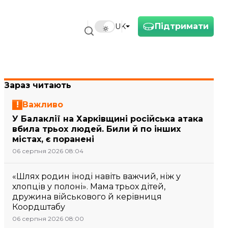
Підтримати
UK
Зараз читають
Важливо
У Балаклії на Харківщині російська атака
вбила трьох людей. Били й по інших
містах, є поранені
06 серпня 2026 08:04
«Шлях родин іноді навіть важчий, ніж у
хлопців у полоні». Мама трьох дітей,
дружина військового й керівниця
Коордштабу
06 серпня 2026 08:00