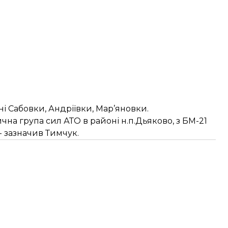
і Сабовки, Андріївки, Мар’яновки.
тична група сил АТО в районі н.п.Дьяково, з БМ-21
- зазначив Тимчук.