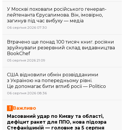
У Москві поховали російського генерал-
лейтенанта Єрусалимова. Він, імовірно,
загинув під час вибуху — медіа
06 серпня 2026 07:30
Втрачено ще понад 100 тисяч книг. росіяни
зруйнували резервний склад видавництва
BookChef
05 серпня 2026 21:09
США відновили обмін розвідданими
з Україною на попередньому рівні.
Це допомагає бити вглиб росії — Politico
06 серпня 2026 08:36
Важливо
Масований удар по Києву та області,
дефіцит ракет для ППО, нова підозра
Стефанішиній — головне за 5 серпня