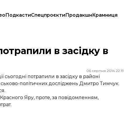
ео
Подкасти
Спецпроєкти
Продакшн
Крамниця
потрапили в засідку в
06 серпня 2014 22:19
ї сьогодні потрапили в засідку в районі
ійськово-політичних досліджень Дмитро Тимчук.
ся.
у Красного Яру, проте, за повідомленням,
трат.