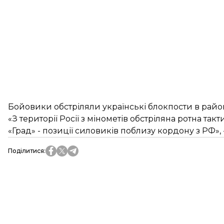
Бойовики обстріляли українські блокпости в район
«З території Росії з мінометів обстріляна ротна так
«Град» - позиції силовиків поблизу кордону з РФ», 
Поділитися
: