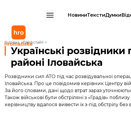
Новини
Тексти
Думки
Від
Українські розвідники потрапили в засідку в районі Іловайська
Головна
Лайфстайл
Українські розвідники 
районі Іловайська
Розвідники сил АТО під час розвідувальної операці
Іловайська. Про це повідомив керівник Центру в
За його словами, дані щодо втрат зараз уточнюють
Також військові були обстріляні з «Градів» поблиз
керівництву вдалося вивести їх з-під обстрілу без в