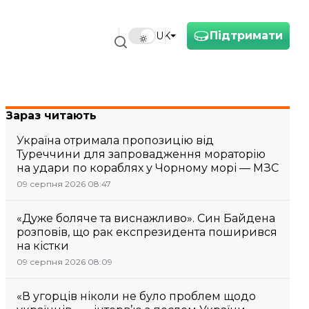
Підтримати
UK
Зараз читають
Україна отримала пропозицію від
Туреччини для запровадження мораторію
на удари по кораблях у Чорному морі — МЗС
09 серпня 2026 08:47
«Дуже боляче та виснажливо». Син Байдена
розповів, що рак експрезидента поширився
на кістки
09 серпня 2026 08:09
«В угорців ніколи не було проблем щодо