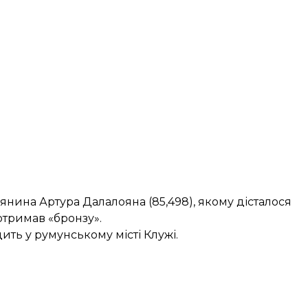
нина Артура Далалояна (85,498), якому дісталося
 отримав «бронзу».
ить у румунському місті Клужі.