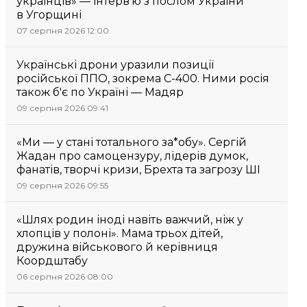
українців» — інтерв’ю з послом України
в Угорщині
07 серпня 2026 12:00
Українські дрони уразили позиції
російської ППО, зокрема С-400. Ними росія
також б'є по Україні — Мадяр
09 серпня 2026 09:41
«Ми — у стані тотального за*обу». Сергій
Жадан про самоцензуру, лідерів думок,
фанатів, творчі кризи, Брехта та загрозу ШІ
09 серпня 2026 09:55
«Шлях родин іноді навіть важчий, ніж у
хлопців у полоні». Мама трьох дітей,
дружина військового й керівниця
Коордштабу
06 серпня 2026 08:00