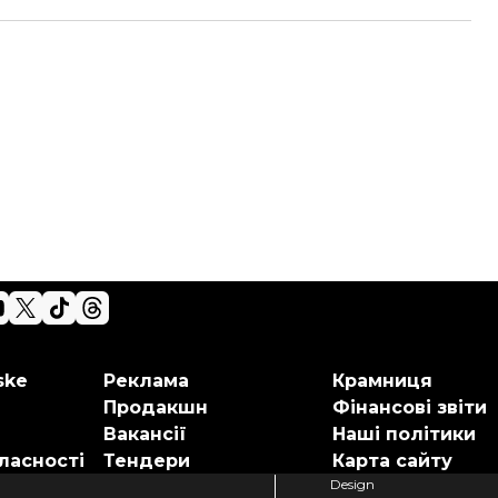
ske
Реклама
Крамниця
Продакшн
Фінансові звіти
Вакансії
Наші політики
ласності
Тендери
Карта сайту
Design