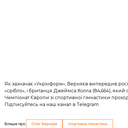
Як
зазначає
«Укрінформ», Верняєв випередив росія
«срібло», і британця Джеймса Холла (84,664), який
Чемпіонат Європи зі спортивної гімнастики проход
Підписуйтесь на
наш канал
в Telegram
Більше про
:
Олег Верняєв
спортивна гімнастика