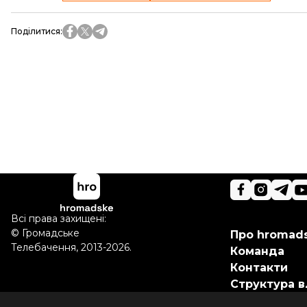
Поділитися
:
Всі права захищені:
©
Громадське
Про hromad
Телебачення
,
2013-2026.
Команда
Контакти
Структура в