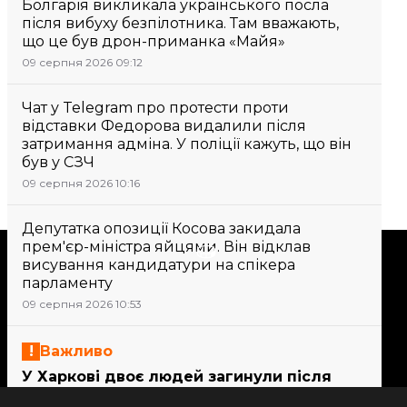
Болгарія викликала українського посла
після вибуху безпілотника. Там вважають,
що це був дрон-приманка «Майя»
09 серпня 2026 09:12
Чат у Telegram про протести проти
відставки Федорова видалили після
затримання адміна. У поліції кажуть, що він
був у СЗЧ
09 серпня 2026 10:16
Депутатка опозиції Косова закидала
прем'єр-міністра яйцями. Він відклав
Підтримати
висування кандидатури на спікера
парламенту
09 серпня 2026 10:53
Підтримай hromadske.
Ми працюємо для тебе та
Важливо
завдяки тобі. Будь нашим
У Харкові двоє людей загинули після
другом
удару безпілотника по будинку. Більше