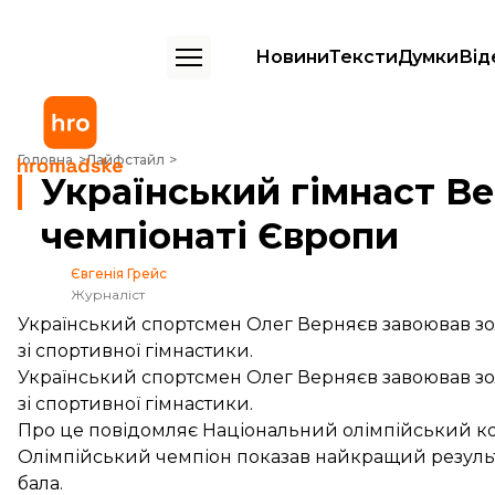
Новини
Тексти
Думки
Від
Український гімнаст Верняєв переміг на чемпіонаті Європи
Головна
Лайфстайл
Український гімнаст Ве
чемпіонаті Європи
Євгенія Грейс
Журналіст
Український спортсмен Олег Верняєв завоював зол
зі спортивної гімнастики.
Український спортсмен Олег Верняєв завоював зол
зі спортивної гімнастики.
Про це
повідомляє
Національний олімпійський ком
Олімпійський чемпіон показав найкращий результа
бала.