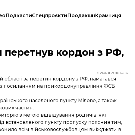
ео
Подкасти
Спецпроєкти
Продакшн
Крамниця
х»
 перетнув кордон з РФ,
15 січня 2016 14:16
 області за перетин кордону з РФ, намагався
з посиланням на прикордонуправління ФСБ
аїнського населеного пункту Мілове, а також
кових частин.
торію з метою відвідування родичів, які
ід встановленого пункту пропуску пояснив тим,
ронило всім військовослужбовцям виїжджати в