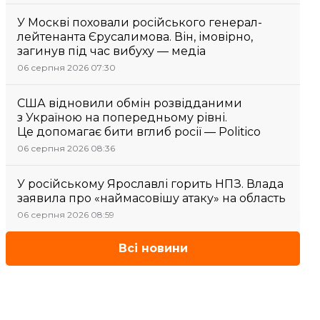
У Москві поховали російського генерал-
лейтенанта Єрусалимова. Він, імовірно,
загинув під час вибуху — медіа
06 серпня 2026 07:30
США відновили обмін розвідданими
з Україною на попередньому рівні.
Це допомагає бити вглиб росії — Politico
06 серпня 2026 08:36
У російському Ярославлі горить НПЗ. Влада
заявила про «наймасовішу атаку» на область
06 серпня 2026 08:59
Всі новини