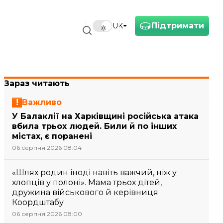
Підтримати
UK
Зараз читають
Важливо
У Балаклії на Харківщині російська атака
вбила трьох людей. Били й по інших
містах, є поранені
06 серпня 2026 08:04
«Шлях родин іноді навіть важчий, ніж у
хлопців у полоні». Мама трьох дітей,
дружина військового й керівниця
Коордштабу
06 серпня 2026 08:00