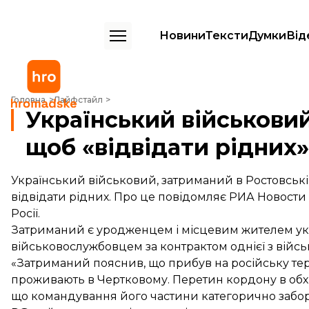
Новини
Тексти
Думки
Від
Український військовий перетнув кордон з РФ, щоб «відвідати рідни
Головна
Лайфстайл
Український військовий
щоб «відвідати рідних»
Український військовий, затриманий в Ростовській
відвідати рідних. Про це
повідомляє
РИА Новости 
Росії.
Затриманий є уродженцем і місцевим жителем укр
військовослужбовцем за контрактом однієї з війсь
«Затриманий пояснив, що прибув на російську тери
проживають в Чертковому. Перетин кордону в обх
що командування його частини категорично забо