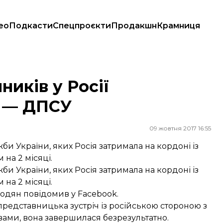
ео
Подкасти
Спецпроєкти
Продакшн
Крамниця
иків у Росії
і — ДПСУ
09 жовтня 2017 16:55
и України, яких Росія затримала на кордоні із
 на 2 місяці.
и України, яких Росія затримала на кордоні із
 на 2 місяці.
бодян
повідомив
у Facebook.
представницька зустріч із російською стороною з
ами, вона завершилася безрезультатно.