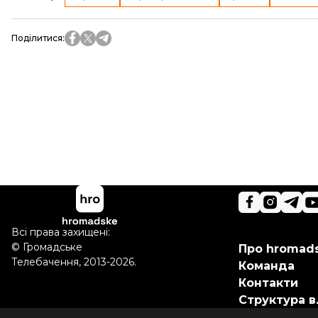
Поділитися
:
Всі права захищені:
©
Громадське
Про hromad
Телебачення
,
2013-2026.
Команда
Контакти
Структура в