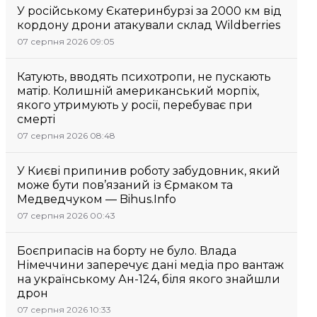
У російському Єкатеринбурзі за 2000 км від
кордону дрони атакували склад Wildberries
07 серпня 2026 09:05
Катують, вводять психотропи, не пускають
матір. Колишній американський морпіх,
якого утримують у росії, перебуває при
смерті
07 серпня 2026 08:48
У Києві припинив роботу забудовник, який
може бути пов’язаний із Єрмаком та
Медведчуком — Bihus.Info
07 серпня 2026 00:43
Боєприпасів на борту не було. Влада
Німеччини заперечує дані медіа про вантаж
на українському Ан-124, біля якого знайшли
дрон
07 серпня 2026 10:33