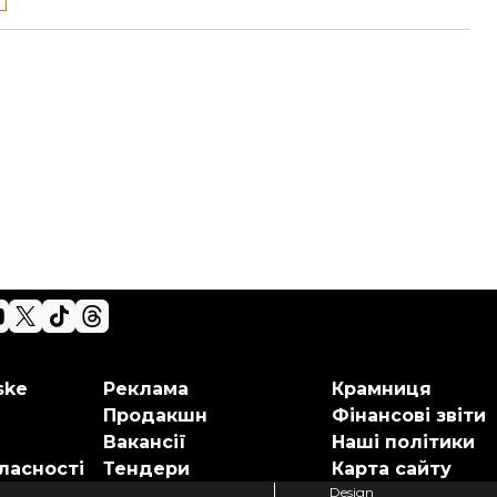
ske
Реклама
Крамниця
Продакшн
Фінансові звіти
Вакансії
Наші політики
ласності
Тендери
Карта сайту
Design