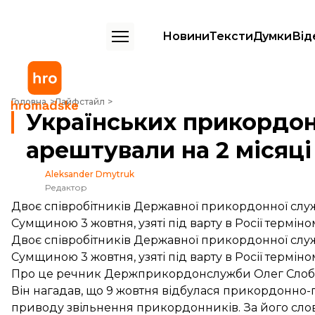
Новини
Тексти
Думки
Від
Українських прикордонників у Росії арештували на 2 місяці — ДПСУ
Головна
Лайфстайл
Українських прикордонн
арештували на 2 місяц
Aleksander Dmytruk
Редактор
Двоє співробітників Державної прикордонної служб
Сумщиною 3 жовтня, узяті під варту в Росії терміном
Двоє співробітників Державної прикордонної служб
Сумщиною 3 жовтня, узяті під варту в Росії терміном
Про це речник Держприкордонслужби Олег Сло
Він нагадав, що 9 жовтня відбулася прикордонно-
приводу звільнення прикордонників. За його слов