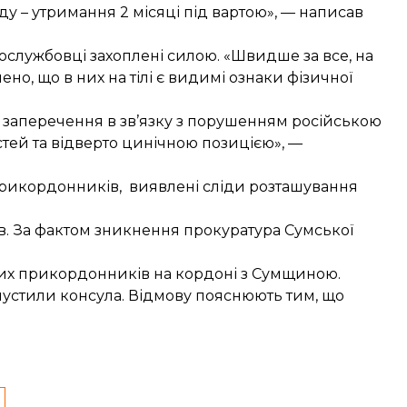
у – утримання 2 місяці під вартою», — написав
ослужбовці захоплені силою. «Швидше за все, на
но, що в них на тілі є видимі ознаки фізичної
заперечення в зв’язку з порушенням російською
ей та відверто цинічною позицією», —
 прикордонників, виявлені сліди розташування
в
. За фактом зникнення прокуратура Сумської
ких прикордонників
на кордоні з Сумщиною.
пустили консула
. Відмову пояснюють тим, що