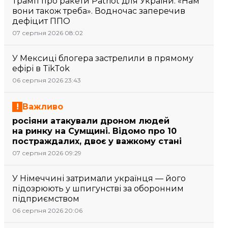
Трамп про ракети Patriot для України: «Нам
вони також треба». Водночас заперечив
дефіцит ППО
07 серпня 2026 08:02
У Мексиці блогера застрелили в прямому
ефірі в TikTok
06 серпня 2026 23:43
Важливо
росіяни атакували дроном людей
на ринку на Сумщині. Відомо про 10
постраждалих, двоє у важкому стані
07 серпня 2026 09:29
У Німеччині затримали українця — його
підозрюють у шпигунстві за оборонним
підприємством
06 серпня 2026 20:06