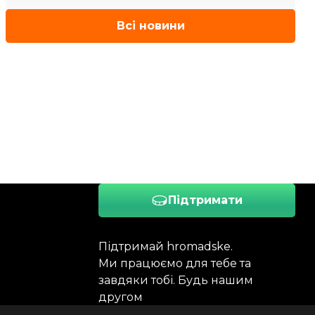
Всі новини
Підтримати
Підтримай hromadske.
Ми працюємо для тебе та
завдяки тобі. Будь нашим
другом