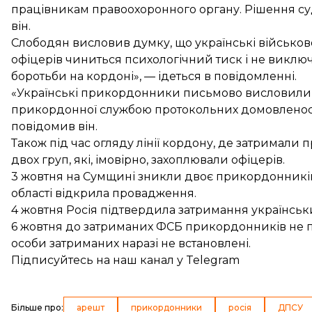
працівникам правоохоронного органу. Рішення суд
він.
Слободян висловив думку, що українські військов
офіцерів чиниться психологічний тиск і не виключе
боротьби на кордоні», — ідеться в повідомленні.
«Українські прикордонники письмово висловили 
прикордонної службою протокольних домовленост
повідомив він.
Також під час огляду лінії кордону, де затримали
двох груп, які, імовірно, захоплювали офіцерів.
3 жовтня
на Сумщині зникли двоє прикордонникі
області
відкрила провадження
.
4 жовтня
Росія підтвердила затримання українсь
6 жовтня
до затриманих ФСБ прикордонників не 
особи затриманих наразі не встановлені.
Підписуйтесь на
наш канал
у Telegram
Більше про
:
арешт
прикордонники
росія
ДПСУ