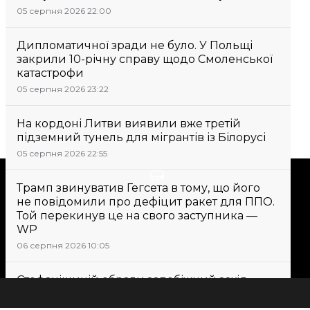
05 серпня 2026 22:00
Дипломатичної зради не було. У Польщі
закрили 10-річну справу щодо Смоленської
катастрофи
05 серпня 2026 23:22
На кордоні Литви виявили вже третій
підземний тунель для мігрантів із Білорусі
05 серпня 2026 22:55
Підтримати
Трамп звинуватив Гегсета в тому, що його
не повідомили про дефіцит ракет для ППО.
Той перекинув це на свого заступника —
Підтримай hromadske.
WP
Ми працюємо для тебе та
06 серпня 2026 10:05
завдяки тобі. Будь нашим
другом
Стефанішиній обрали запобіжний захід
у вигляді застави в 6 мільйонів гривень
06 серпня 2026 09:43