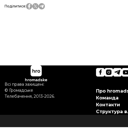
Поділитися
:
Всі права захищені:
©
Громадське
Про hromad
Телебачення
,
2013-2026.
Команда
Контакти
Структура в