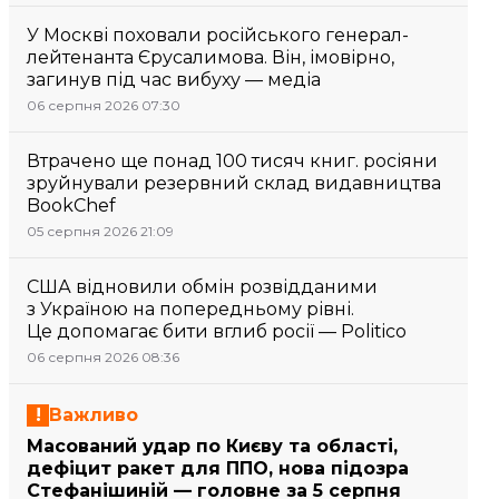
У Москві поховали російського генерал-
лейтенанта Єрусалимова. Він, імовірно,
загинув під час вибуху — медіа
06 серпня 2026 07:30
Втрачено ще понад 100 тисяч книг. росіяни
зруйнували резервний склад видавництва
BookChef
05 серпня 2026 21:09
США відновили обмін розвідданими
з Україною на попередньому рівні.
Це допомагає бити вглиб росії — Politico
06 серпня 2026 08:36
Важливо
Масований удар по Києву та області,
дефіцит ракет для ППО, нова підозра
Стефанішиній — головне за 5 серпня