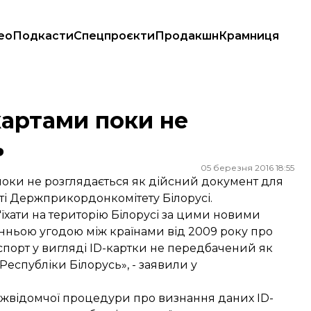
ео
Подкасти
Спецпроєкти
Продакшн
Крамниця
картами поки не
ь
05 березня 2016 18:55
поки не розглядається як дійсний документ для
ті Держприкордонкомітету Білорусі.
їхати на територію Білорусі за цими новими
ньою угодою між країнами від 2009 року про
спорт у вигляді ID-картки не передбачений як
спубліки Білорусь», - заявили у
 міжвідомчої процедури про визнання даних ID-