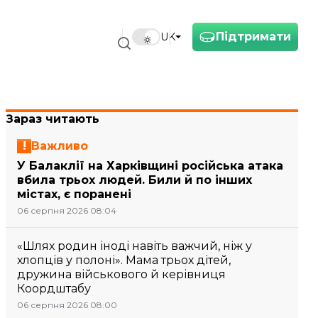
Підтримати
UK
Зараз читають
Важливо
У Балаклії на Харківщині російська атака
вбила трьох людей. Били й по інших
містах, є поранені
06 серпня 2026 08:04
«Шлях родин іноді навіть важчий, ніж у
хлопців у полоні». Мама трьох дітей,
дружина військового й керівниця
Коордштабу
06 серпня 2026 08:00