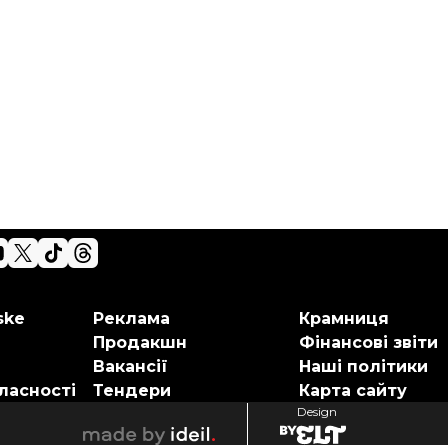
ske
Реклама
Крамниця
Продакшн
Фінансові звіти
Вакансії
Наші політики
ласності
Тендери
Карта сайту
Design
elt
ideil