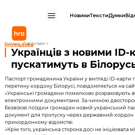
Новини
Тексти
Думки
Від
Українців з новими ID-картами поки не пускатимуть в Білорусь
Головна
Лайфстайл
Українців з новими ID-
пускатимуть в Білорус
Паспорт громадянина України у вигляді ID-карти 
перетину кордону Білорусі,
повідомляється
на сай
«Українські громадяни помилково розраховують в'
електронними документами. За чинною двосторон
безвізові поїздки громадян новий український па
документ для пропуску через державний кордон Ре
прикордонному відомстві.
«Крім того, українська сторона досі не ініціювала