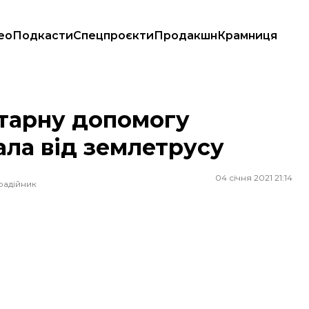
ео
Подкасти
Спецпроєкти
Продакшн
Крамниця
д землетрусу
ітарну допомогу
ала від землетрусу
04 січня 2021 21:14
радійник