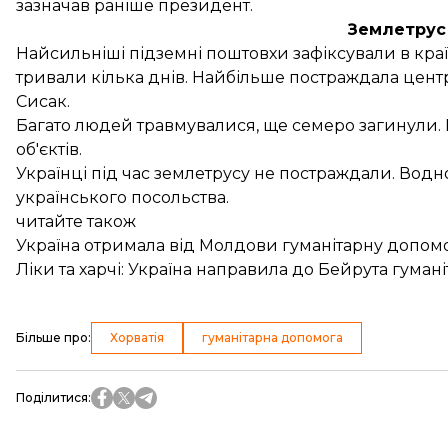
зазначав раніше президент.
Землетрус 
Найсильніші підземні поштовхи
зафіксували в краї
тривали кілька днів. Найбільше постраждала центр
Сисак.
Багато людей травмувалися, ще семеро загинули.
об'єктів.
Українці під час землетрусу
не постраждали
. Вод
українського посольства.
читайте також
Україна отримала від Молдови гуманітарну допом
Ліки та харчі: Україна направила до Бейрута гуман
Більше про
:
Хорватія
гуманітарна допомога
Поділитися
: