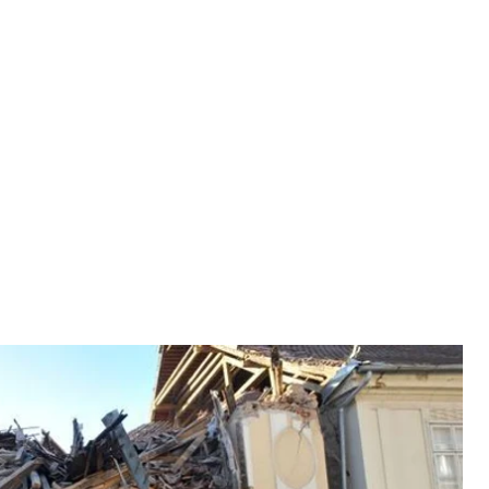
атії, 29 грудня 2020 року
hoto
ідповідно до якого Україна надасть гуманітарну
но постраждала від землетрусу: загинули 7 людей,