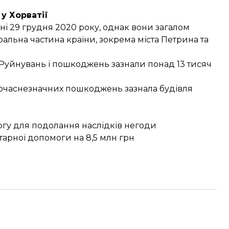
у Хорватії
ні
29 грудня 2020 року, однак вони загалом
альна частина країни, зокрема міста Петрина та
 Руйнувань і пошкоджень зазнали понад 13 тисяч
ночаснезначних пошкоджень
зазнала
будівля
огу для подолання наслідків негоди
ітарної допомоги на 8,5 млн грн