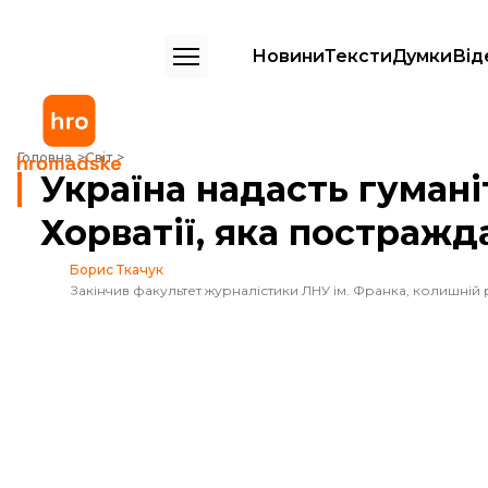
Новини
Тексти
Думки
Від
Україна надасть гуманітарну допомогу Хорватії, яка постраждала ві
Головна
Світ
Україна надасть гуман
Хорватії, яка постражд
Борис Ткачук
Закінчив факультет журналістики ЛНУ ім. Франка, колишній 