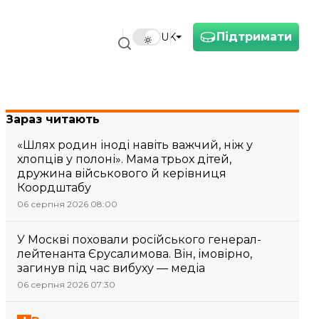
Підтримати
UK
Зараз читають
«Шлях родин іноді навіть важчий, ніж у
хлопців у полоні». Мама трьох дітей,
дружина військового й керівниця
Коордштабу
06 серпня 2026 08:00
У Москві поховали російського генерал-
лейтенанта Єрусалимова. Він, імовірно,
загинув під час вибуху — медіа
06 серпня 2026 07:30