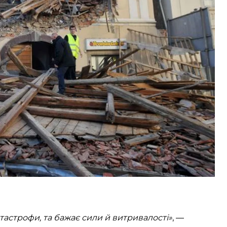
я гуманітарної допомоги Хорватії для подолання
огу йдеться, та на яку суму її виділять, в
указі
не
вчуття хорватам, які постраждали від
катастрофи, та бажає сили й витривалості»
, —