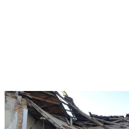
Наслідки землетрусу у Хорв
AP P
Президент Володимир Зеленський підписав указ, в
допомогу Хорватії. Країна наприкінці грудня силь
зруйновані понад 13 тисяч об’єктів.