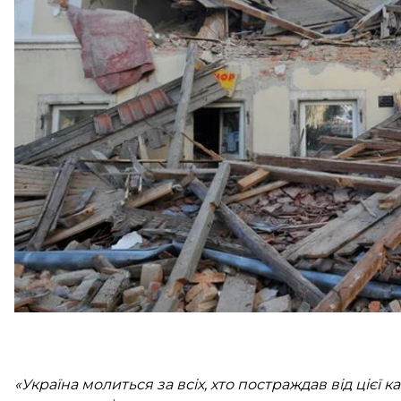
Про це
повідомили
в Офісі президента.
Указ передбачає, що уряд має забезпечити наданн
наслідків надзвичайної ситуації. Про яку саме допом
зазначається.
Раніше Володимир Зеленський також висловив спі
землетрусу.
«Україна молиться за всіх, хто постраждав від цієї 