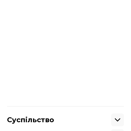
розголошували.
читайте також
Німеччина поставила до України
черговий пакет військової допомоги,
зокрема 6 установок Gepard
Німеччина передала нову партію
допомоги Україні. У ній — перші 10
танків Leopard 1
Автор:
Олександр Донець
Більше про
:
Німеччина
ППО
Поділитися
:
Суспільство
Освіта