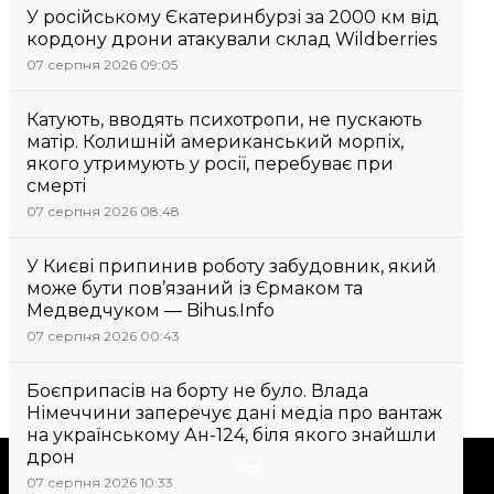
У російському Єкатеринбурзі за 2000 км від
кордону дрони атакували склад Wildberries
07 серпня 2026 09:05
Катують, вводять психотропи, не пускають
матір. Колишній американський морпіх,
якого утримують у росії, перебуває при
смерті
07 серпня 2026 08:48
У Києві припинив роботу забудовник, який
може бути пов’язаний із Єрмаком та
Медведчуком — Bihus.Info
07 серпня 2026 00:43
Боєприпасів на борту не було. Влада
Німеччини заперечує дані медіа про вантаж
на українському Ан-124, біля якого знайшли
дрон
Підтримати
07 серпня 2026 10:33