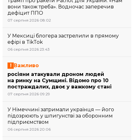
Трамп про ракети Patriot для України: «Нам
вони також треба». Водночас заперечив
дефіцит ППО
07 серпня 2026 08:02
У Мексиці блогера застрелили в прямому
ефірі в TikTok
06 серпня 2026 23:43
Важливо
росіяни атакували дроном людей
на ринку на Сумщині. Відомо про 10
постраждалих, двоє у важкому стані
07 серпня 2026 09:29
У Німеччині затримали українця — його
підозрюють у шпигунстві за оборонним
підприємством
06 серпня 2026 20:06