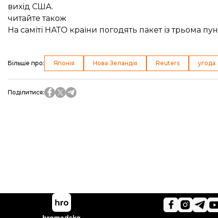
вихід США.
читайте також
На саміті НАТО країни погодять пакет із трьома п
Більше про
:
Японія
Нова Зеландія
Reuters
угода
Поділитися
: