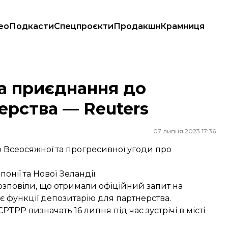
ео
Подкасти
Спецпроєкти
Продакшн
Крамниця
ва — Reuters
на приєднання до
ерства — Reuters
07 липня 2023 17:36
 Всеосяжної та прогресивної угоди про
нії та Нової Зеландії.
розповіли, що отримали офіційний запит на
є функції депозитарію для партнерства.
PP визначать 16 липня під час зустрічі в місті