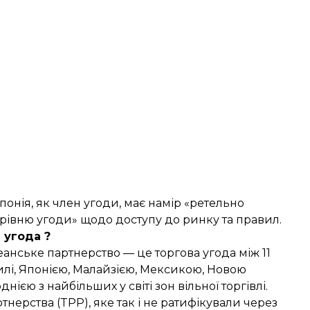
понія, як член угоди, має намір «ретельно
 рівню угоди» щодо доступу до ринку та правил.
 угода ?
анське партнерство — це торгова угода між 11
Чилі, Японією, Малайзією, Мексикою, Новою
нією з найбільших у світі зон вільної торгівлі.
нерства (TPP), яке так і не ратифікували через