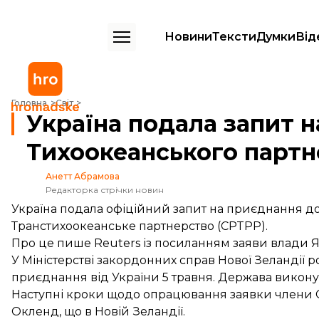
Новини
Тексти
Думки
Від
Україна подала запит на приєднання до Тихоокеанського партнерст
Головна
Світ
Україна подала запит 
Тихоокеанського партн
Анетт Абрамова
Редакторка стрічки новин
Україна подала офіційний запит на приєднання до
Транстихоокеанське партнерство (CPTPP).
Про це
пише
Reuters із посиланням заяви влади Япо
У Міністерстві закордонних справ Нової Зеландії 
приєднання від України 5 травня. Держава викону
Наступні кроки щодо опрацювання заявки члени CPT
Окленд, що в Новій Зеландії.