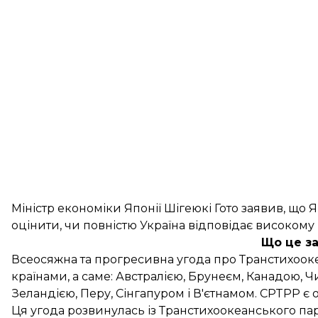
Міністр економіки Японії Шігеюкі Гото заявив, що Я
оцінити, чи повністю Україна відповідає високому
Що це за
Всеосяжна та прогресивна угода про Транстихооке
країнами, а саме: Австралією, Брунеєм, Канадою, 
Зеландією, Перу, Сінгапуром і В'єтнамом. CPTPP є од
Ця угода розвинулась із Транстихоокеанського парт