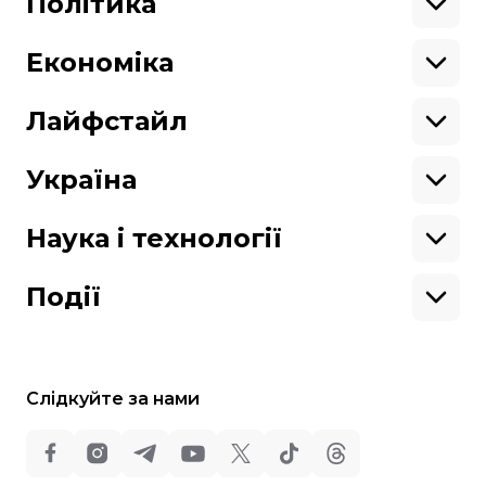
Політика
Азія
Ми працюємо для тебе та завдяки тобі.
Африка
Закопроєкти
Будь нашим другом
Європа
Персоналії
Економіка
Геополітика
Верховна Рада
Кабінет міністрів
Бізнес
Про hromadske
Вакансії
Реформи
Енергетика
Лайфстайл
Вибори
Особисті фінанси
Команда
Тендери
Корупція
Інфраструктура
Спорт
Контакти
Крамниця
Нерухомість
Кіно
Україна
Структура
Фінансові звіти
Ціни
Музика
Театр
Київ
власності
Наші політики
Подорожі
Регіони
Наука і технології
Реклама
Карта сайту
Книги
Історія
Продакшн
Їжа
Гаджети
ШІ
Події
Космос
IT
Техніка
Слідкуйте за нами
Всі права захищені:
©
Громадське Телебачення
,
2013-2026.