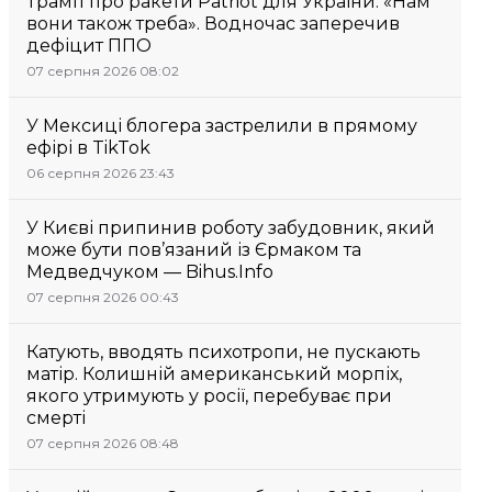
Трамп про ракети Patriot для України: «Нам
вони також треба». Водночас заперечив
дефіцит ППО
07 серпня 2026 08:02
У Мексиці блогера застрелили в прямому
ефірі в TikTok
06 серпня 2026 23:43
У Києві припинив роботу забудовник, який
може бути пов’язаний із Єрмаком та
Медведчуком — Bihus.Info
07 серпня 2026 00:43
Катують, вводять психотропи, не пускають
матір. Колишній американський морпіх,
якого утримують у росії, перебуває при
смерті
07 серпня 2026 08:48