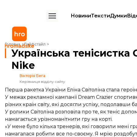
Новини
Тексти
Думки
Від
Українська тенісистка Світоліна знялася для Nikе
Головна
Лайфстайл
Українська тенісистка 
Nikе
Вікторія Бега
Керівниця відділу сайту
Перша ракетка України Еліна Світоліна стала герої
У межах рекламної кампанії Dream Crazier спорти
різних країн світу, які досягли успіху, подолавши 
У ролики Світоліна розповіла про те, як теніс допом
намагається урізноманітнити гру на корті.
«У мене було кілька тренерів, які говорили мені г
намагалася робити все по-своєму. Я мрію роздобути