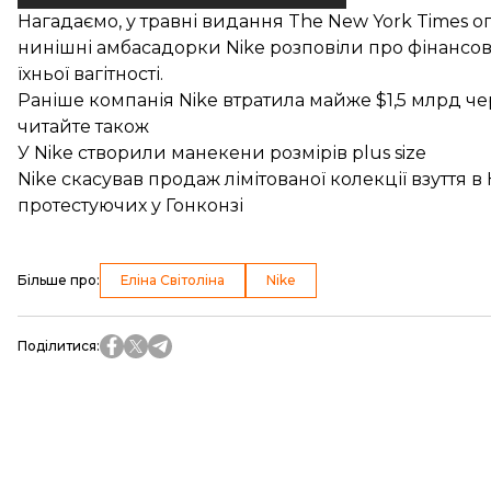
Нагадаємо, у травні видання The New York Times
о
нинішні амбасадорки Nike розповіли про фінансові 
їхньої вагітності.
Раніше компанія Nike
втратила майже $1,5 млрд
чер
читайте також
У Nike створили манекени розмірів plus size
Nike скасував продаж лімітованої колекції взуття в
протестуючих у Гонконзі
Більше про
:
Еліна Світоліна
Nike
Поділитися
: