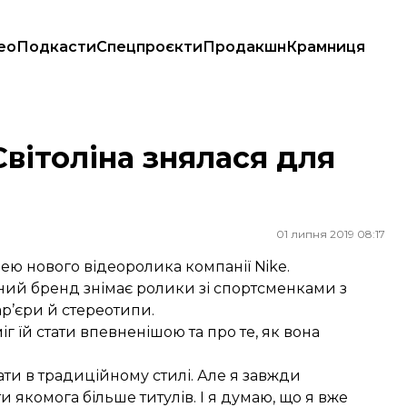
ео
Подкасти
Спецпроєкти
Продакшн
Крамниця
Світоліна знялася для
01 липня 2019 08:17
нею нового відеоролика компанії Nikе.
вний бренд знімає ролики зі спортсменками з
бар’єри й стереотипи.
іг їй стати впевненішою та про те, як вона
рати в традиційному стилі. Але я завжди
 якомога більше титулів. І я думаю, що я вже