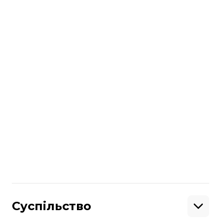
читайте також
Чи підтвердив Зеленський повне
захоплення Бахмута? Все, що відомо
про ситуацію у місті
Більше про
:
Бахмут
російсько-українська війна
Поділитися
:
Суспільство