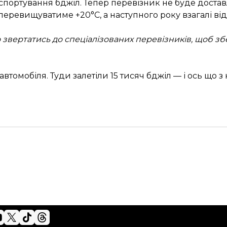
спортування бджіл. Тепер перевізник не буде достав
перевищуватиме +20°C, а наступного року взагалі від
звертатись до спеціалізованих перевізників, щоб збере
втомобіля. Туди залетіли 15 тисяч бджіл — і ось що з