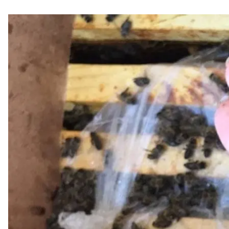
Бджол
Пасічники із Закарпаття відправили 8 мільйонів б
перевозити у спеціальних умовах, натомість переві
«Укрпоштою». Там запевняють ㅡ таке сталося впер
Про це повідомив журналіст
Віталій Глагола
та
пре
Бджолярі з міст Іршава і Виноградів, що у Закарпа
маткою і спеціальним розплодом. Таке замовлення
прохання пасічників.
До замовників комахи мали їхати у спеціальних у
звичайну вантажівку Hyundai.