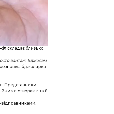
же в Ужгороді, за
джіл складає близько
росто вантаж. Бджолам
 розповіла бджолярка
сті. Представники
ційними отворами та й
и-відправниками.