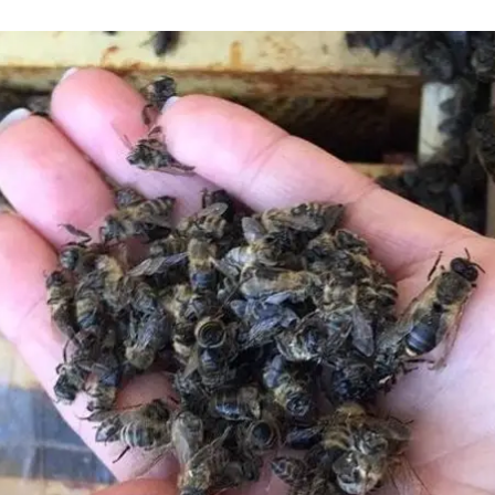
и, які «Укрпошта» везла із Закарпаття
Віталій Глагола/Telegram
джіл до замовників через «Укрпошту», однак всі вон
зник помістив їх у звичайну вантажівку. Тепер бджол
ше.
сслужба
«Укрпошти».
тській області, надіслали «Укрпоштою» спеціальні пак
 не є незвичним: «Укрпошта» щорічно в сезон трансп
мовах, але працівники «Укрпошти» помістили пакети