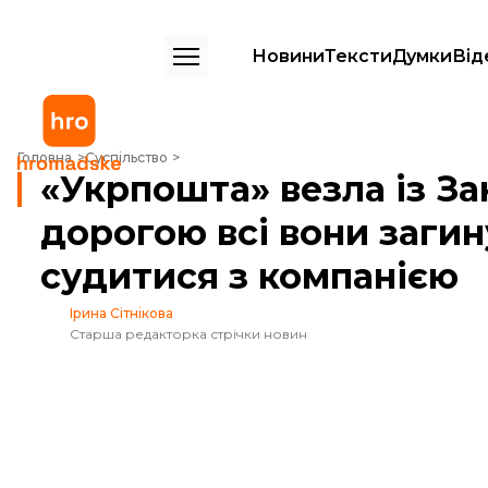
Новини
Тексти
Думки
Від
«Укрпошта» везла із Закарпаття 8 мільйонів бджіл ㅡ дорогою всі в
Головна
Суспільство
«Укрпошта» везла із За
дорогою всі вони загин
судитися з компанією
Ірина Сітнікова
Старша редакторка стрічки новин