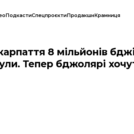
ео
Подкасти
Спецпроєкти
Продакшн
Крамниця
они загинули. Тепер бджолярі хочуть судитися з компанією
карпаття 8 мільйонів бдж
ули. Тепер бджолярі хочу