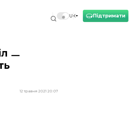
Підтримати
UK
іл ㅡ
ть
12 травня 2021 20:07