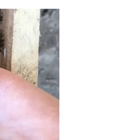
и загинули. Комах мали
ярі хочуть судитися з
ети із бджолами,
ортує бджіл на
 з бджолами у