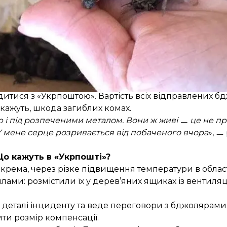
ня там усі 8 мільйонів бджіл загинули. Помітили це в
удитися з «Укрпоштою». Вартість всіх відправлених б
 кажуть, шкода загиблих комах.
ню і під розпеченими металом. Вони ж живі ㅡ це не п
. У мене серце розривається від побаченого вчора
», ㅡ
о кажуть в «Укрпошті»?
зокрема, через різке підвищення температури в обла
лами: розмістили їх у дерев’яних ящиках із вентиля
є деталі інциденту та веде переговори з бджолярам
ити розмір компенсації.