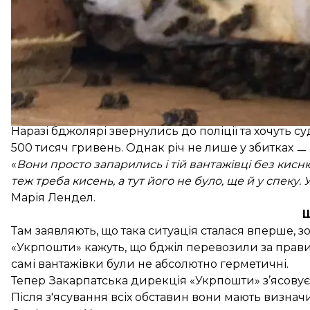
Через відсутність кисню і відсіків для провітрюван
кілька годин після виїзду.
Наразі бджолярі звернулись до поліції та хочуть с
500 тисяч гривень. Однак річ не лише у збитках ㅡ
«
Вони просто запарились і тій вантажівці без кис
теж треба кисень, а тут його не було, ще й у спеку
Марія Лендел.
Щ
Там заявляють, що така ситуація сталася вперше, 
«Укрпошти» кажуть, що бджіл перевозили за прави
самі вантажівки були не абсолютно герметичні.
Тепер Закарпатська дирекція «Укрпошти» з’ясову
Після з'ясування всіх обставин вони мають визнач