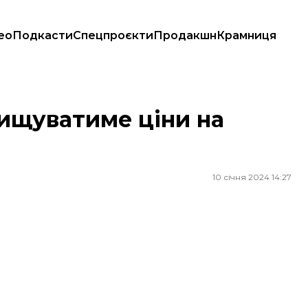
ео
Подкасти
Спецпроєкти
Продакшн
Крамниця
вищуватиме ціни на
10 січня 2024 14:27