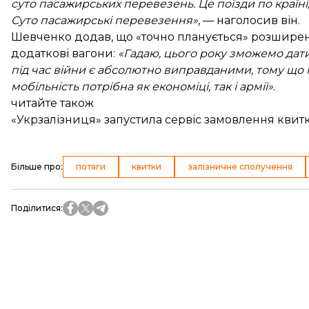
суто пасажирських перевезень. Це поїзди по країні
Суто пасажирські перевезення»
, — наголосив він.
Шевченко додав, що «точно планується» розширення
додаткові вагони:
«Гадаю, цього року зможемо дати я
під час війни є абсолютно виправданими, тому що 
мобільність потрібна як економіці, так і армії»
.
читайте також
«Укрзалізниця» запустила сервіс замовлення квитк
Більше про
:
потяги
квитки
залізничне сполучення
Поділитися
: