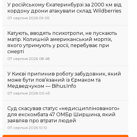
У російському Єкатеринбурзі за 2000 км від
кордону дрони атакували склад Wildberries
07 серпня 2026 09:05
Катують, вводять психотропи, не пускають
матір. Колишній американський морпіх,
якого утримують у росії, перебуває при
смерті
07 серпня 2026 08:48
У Києві припинив роботу забудовник, який
може бути пов’язаний із Єрмаком та
Медведчуком — Bihus.Info
07 серпня 2026 00:43
Суд скасував статус «недисциплінованого»
для екскомбата 47 ОМБр Ширшина, який
заявляв про втрати людей
07 серпня 2026 10:12