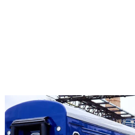
Ілюстрати
Facebook / Укрзалізн
В «Укрзалізниці» пообіцяли, що не підвищуватимут
Про це
сказав
керівник із пасажирських комуніка
інтерв'ю «Українському радіо».