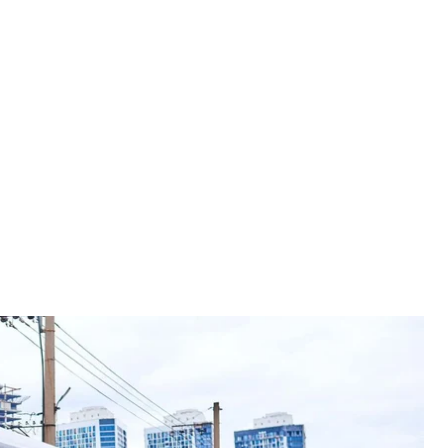
вне фото
иця - Ukrzaliznytsia
ь ціни на внутрішні пасажирські перевезення.
цій «Укрзалізниці» Олександр Шевченко в