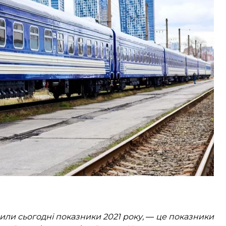
родних квитків, необхідне, щоб ціна всередині
можливості, навіть морально-етичної,
езення»
, — підкреслив він.
йшла на довоєнні показники перевезень
онів людей у потягах далекого сполучення. До
,1 мільйона пасажирів.
или сьогодні показники 2021 року,
—
це показники