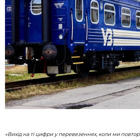
«У грудні ми зробили часткове подорожчання міжна
країни залишалася незмінною. Тобто ми не бачимо 
підвищувати ціни на внутрішні пасажирські перев
За словами Шевченка, загалом «Укрзалізниця» ви
пасажирів. У 2023-му компанія перевезла 25 мільй
Європи «Укрзалізниця» торік перевезла рекордні 2
«Вихід на ті цифри у перевезеннях, коли ми повтор