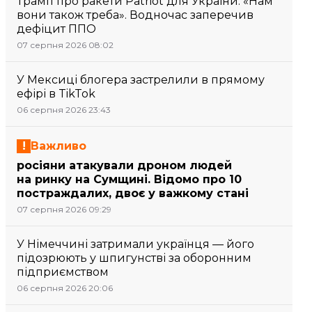
Трамп про ракети Patriot для України: «Нам
вони також треба». Водночас заперечив
дефіцит ППО
07 серпня 2026 08:02
У Мексиці блогера застрелили в прямому
ефірі в TikTok
06 серпня 2026 23:43
Важливо
росіяни атакували дроном людей
на ринку на Сумщині. Відомо про 10
постраждалих, двоє у важкому стані
07 серпня 2026 09:29
У Німеччині затримали українця — його
підозрюють у шпигунстві за оборонним
підприємством
06 серпня 2026 20:06