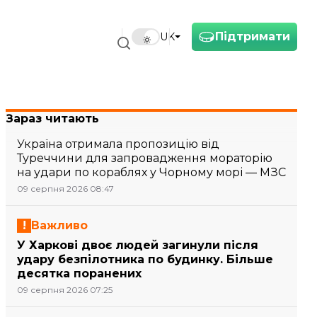
Підтримати
UK
Зараз читають
Україна отримала пропозицію від
Туреччини для запровадження мораторію
на удари по кораблях у Чорному морі — МЗС
09 серпня 2026 08:47
Важливо
У Харкові двоє людей загинули після
удару безпілотника по будинку. Більше
десятка поранених
09 серпня 2026 07:25