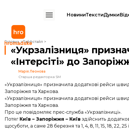
Новини
Тексти
Думки
Від
«Укрзалізниця» призначила додаткові «Інтерсіті» до Запоріжжя та 
Головна
Лайфстайл
«Укрзалізниця» призна
«Інтерсіті» до Запоріж
Марія Леонова
Старша редакторка SM
«Укрзалізниця» призначила додаткові рейси швидкіс
Запоріжжя та Харкова.
«Укрзалізниця» призначила додаткові рейси швидкіс
Запоріжжя та Харкова.
Про це
повідомляє
прес-служба «Укрзалізниці».
Потяг
Київ – Запоріжжя – Київ
здійснить додатков
щосуботи, а саме 28 березня та 1, 4, 8, 11, 15, 18, 22, 