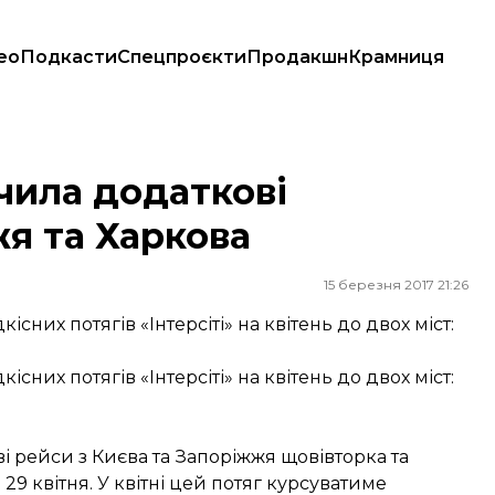
ео
Подкасти
Спецпроєкти
Продакшн
Крамниця
Харкова
чила додаткові
жя та Харкова
15 березня 2017 21:26
них потягів «Інтерсіті» на квітень до двох міст:
них потягів «Інтерсіті» на квітень до двох міст:
і рейси з Києва та Запоріжжя щовівторка та
25 і 29 квітня. У квітні цей потяг курсуватиме