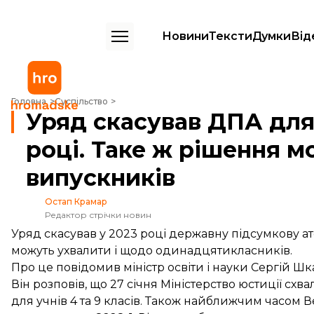
Новини
Тексти
Думки
Від
Уряд скасував ДПА для учнів 4 і 9 класів у 2023 році. Таке ж рішенн
Головна
Суспільство
Уряд скасував ДПА для у
році. Таке ж рішення м
випускників
Остап Крамар
Редактор стрічки новин
Уряд скасував у 2023 році державну підсумкову ате
можуть ухвалити і щодо одинадцятикласників.
Про це
повідомив
міністр освіти і науки Сергій Шк
Він розповів, що 27 січня Міністерство юстиції сх
для учнів 4 та 9 класів. Також найближчим часом