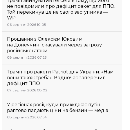
Трамп звинуватив Гегсета в тому, що його
не повідомили про дефіцит ракет для ППО.
Той перекинув це на свого заступника —
WP
06 серпня 2026 10:05
Прощання з Олексієм Юковим
на Донеччині скасували через загрозу
російської атаки
08 серпня 2026 07:23
Трамп про ракети Patriot для України: «Нам
вони також треба». Водночас заперечив
дефіцит ППО
07 серпня 2026 08:02
У регіонах росії, куди приїжджає путін,
раптово падають ціни на бензин — медіа
08 серпня 2026 07:54