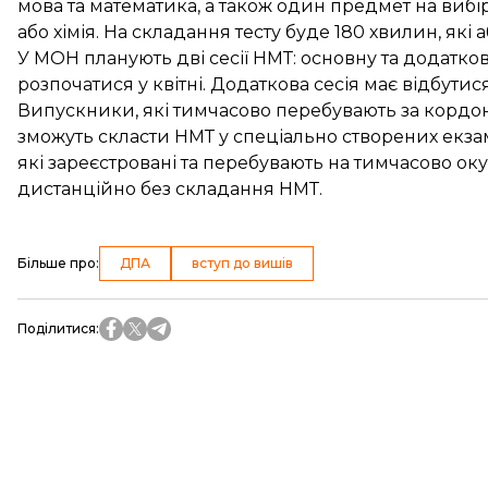
мова та математика, а також один предмет на вибір 
або хімія. На складання тесту буде 180 хвилин, які
У МОН планують дві сесії НМТ: основну та додатко
розпочатися у квітні. Додаткова сесія має відбутися
Випускники, які тимчасово перебувають за кордоном
зможуть скласти НМТ у спеціально створених екзаме
які зареєстровані та перебувають на тимчасово оку
дистанційно без складання НМТ
.
Більше про
:
ДПА
вступ до вишів
Поділитися
: