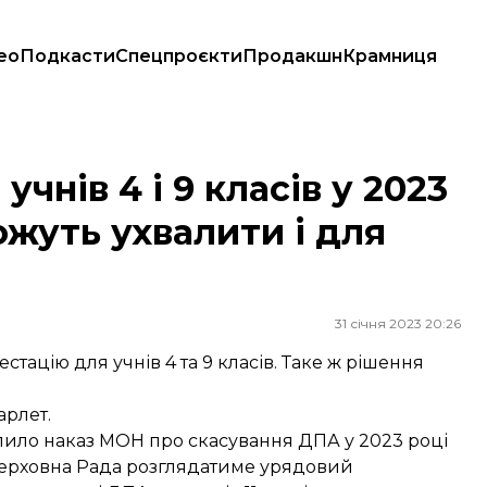
ео
Подкасти
Спецпроєкти
Продакшн
Крамниця
я можуть ухвалити і для випускників
чнів 4 і 9 класів у 2023
ожуть ухвалити і для
31 січня 2023 20:26
стацію для учнів 4 та 9 класів. Таке ж рішення
арлет.
валило наказ МОН про скасування ДПА у 2023 році
 Верховна Рада розглядатиме урядовий