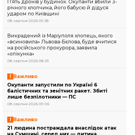
П’ять дронів у будинок. Окупанти вбили 3-
річного хлопчика, його бабусю й дідуся
ударом по Київщині
08 серпня 2026 09:28
Викрадений із Маріуполя хлопець, якого
«всиновила» Львова-Бєлова, буде вчитися
на російського прокурора, заявила
«опікунка»
08 серпня 2026 08:23
Важливо
Окупанти запустили по Україні 6
балістичних та зенітних ракет. Збиті
лише безпілотники — ПС
08 серпня 2026 09:06
Важливо
21 людина постраждала внаслідок атак
на Сумщині, серед них — дитина