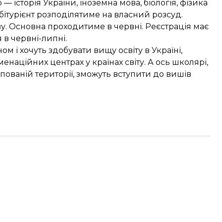
— історія України, іноземна мова, біологія, фізика
 абітурієнт розподілятиме на власний розсуд.
ву. Основна проходитиме в червні. Реєстрація має
 в червні-липні.
 і хочуть здобувати вищу освіту в Україні,
наційних центрах у країнах світу. А ось школярі,
пованій території, зможуть вступити до вишів