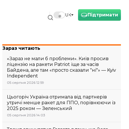
Підтримати
UK
Зараз читають
«Зараз не мали б проблеми». Київ просив
ліцензію на ракети Patriot іще за часів
Байдена, але там «просто сказали "ні"» — Kyiv
Independent
05 серпня 2026 12:59
Цьогоріч Україна отримала від партнерів
утричі менше ракет для ППО, порівнюючи із
2025 роком — Зеленський
05 серпня 2026 14:03