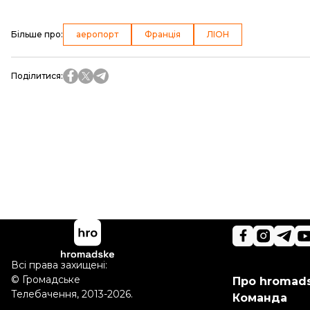
Більше про
:
аеропорт
Франція
ЛІОН
Поділитися
:
Всі права захищені:
©
Громадське
Про hromad
Телебачення
,
2013-2026.
Команда