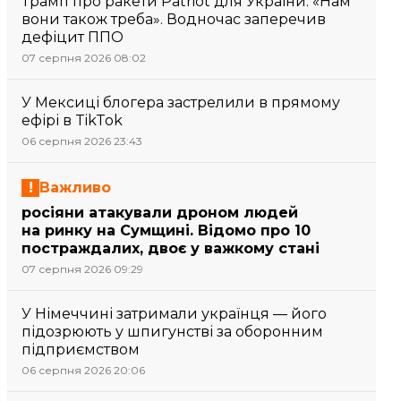
Трамп про ракети Patriot для України: «Нам
вони також треба». Водночас заперечив
дефіцит ППО
07 серпня 2026 08:02
У Мексиці блогера застрелили в прямому
ефірі в TikTok
06 серпня 2026 23:43
Важливо
росіяни атакували дроном людей
на ринку на Сумщині. Відомо про 10
постраждалих, двоє у важкому стані
07 серпня 2026 09:29
У Німеччині затримали українця — його
підозрюють у шпигунстві за оборонним
підприємством
06 серпня 2026 20:06