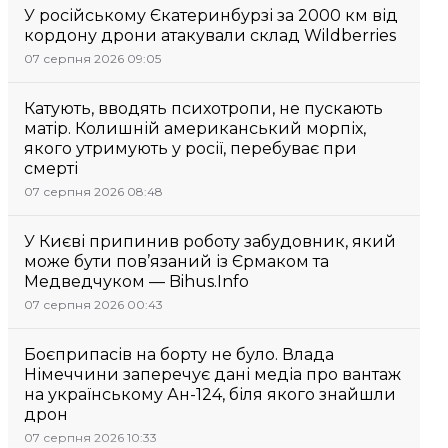
У російському Єкатеринбурзі за 2000 км від
кордону дрони атакували склад Wildberries
07 серпня 2026 09:05
Катують, вводять психотропи, не пускають
матір. Колишній американський морпіх,
якого утримують у росії, перебуває при
смерті
07 серпня 2026 08:48
У Києві припинив роботу забудовник, який
може бути пов’язаний із Єрмаком та
Медведчуком — Bihus.Info
07 серпня 2026 00:43
Боєприпасів на борту не було. Влада
Німеччини заперечує дані медіа про вантаж
на українському Ан-124, біля якого знайшли
дрон
07 серпня 2026 10:33