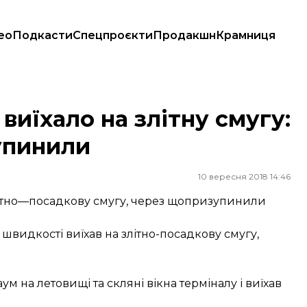
ео
Подкасти
Спецпроєкти
Продакшн
Крамниця
призупинили
виїхало на злітну смугу:
упинили
10 вересня 2018 14:46
злітно—посадкову смугу, через щопризупинили
 швидкості виїхав на злітно-посадкову смугу,
 на летовищі та скляні вікна терміналу і виїхав