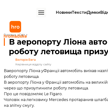
Новини
Тексти
Думки
Від
В аеропорту Ліона авто виїхало на злітну смугу: роботу летовища 
Головна
Світ
В аеропорту Ліона авто 
роботу летовища приз
Вікторія Бега
Керівниця відділу сайту
Ваеропорту Ліона уФранції автомобіль виїхав на
роботу летовища.
В аеропорту Ліона у Франції автомобіль на великій
через що призупинили роботу летовища.
Про це
повідомляє
Le Figaro.
Чоловік на легковику Mercedes протаранив шлагбаум
на злітну смугу.