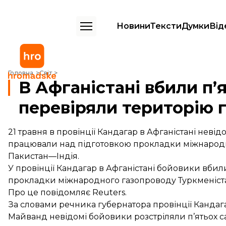
Новини
Тексти
Думки
Від
В Афганістані вбили п’ятьох саперів, які перевіряли територію газ
Головна
Світ
В Афганістані вбили п’я
перевіряли територію 
21 травня в провінції Кандагар в Афганістані невід
працювали над підготовкою прокладки міжнарод
Пакистан—Індія.
У провінції Кандагар в Афганістані бойовики вбил
прокладки міжнародного газопроводу Туркменіста
Про це
повідомляє
Reuters.
За словами речника губернатора провінції Кандагар
Майванд невідомі бойовики розстріляли п’ятьох са