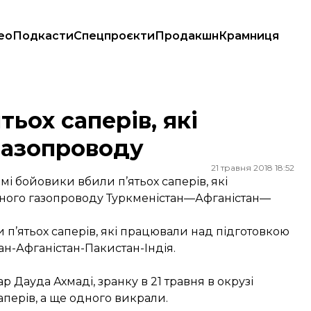
ео
Подкасти
Спецпроєкти
Продакшн
Крамниця
опроводу
тьох саперів, які
газопроводу
21 травня 2018 18:52
омі бойовики вбили п’ятьох саперів, які
ного газопроводу Туркменістан—Афганістан—
и п’ятьох саперів, які працювали над підготовкою
н-Афганістан-Пакистан-Індія.
 Дауда Ахмаді, зранку в 21 травня в окрузі
перів, а ще одного викрали.