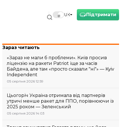
Підтримати
UK
Зараз читають
«Зараз не мали б проблеми». Київ просив
ліцензію на ракети Patriot іще за часів
Байдена, але там «просто сказали "ні"» — Kyiv
Independent
05 серпня 2026 12:59
Цьогоріч Україна отримала від партнерів
утричі менше ракет для ППО, порівнюючи із
2025 роком — Зеленський
05 серпня 2026 14:03