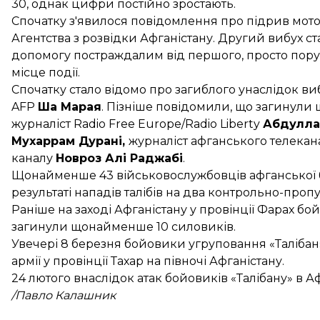
30, однак цифри постійно зростають.
Спочатку з'явилося повідомлення про підрив мот
Агентства з розвідки Афганістану. Другий вибух с
допомогу постраждалим від першого, просто пору
місце події.
Спочатку стало відомо про
загиблого унаслідок ви
AFP
Ша Марая
. Пізніше повідомили, що загинули 
журналіст Radio Free Europe/Radio Liberty
Абдулла
Мухаррам Дурані,
журналіст афганського телекан
каналу
Новроз Алі Раджабі
.
Щонайменше
43 військовослужбовців афганської
результаті нападів талібів на два контрольно-проп
Раніше на заході Афганістану у провінції Фарах
бой
загинули щонайменше 10 силовиків.
Увечері 8 березня
бойовики угруповання «Талібан
армії у провінції Тахар на півночі Афганістану.
24 лютого внаслідок атак бойовиків «Талібану» в А
/Павло Калашник