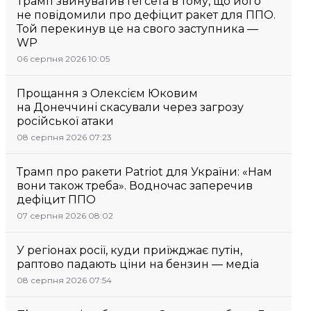
Трамп звинуватив Гегсета в тому, що його
не повідомили про дефіцит ракет для ППО.
Той перекинув це на свого заступника —
WP
06 серпня 2026 10:05
Прощання з Олексієм Юковим
на Донеччині скасували через загрозу
російської атаки
08 серпня 2026 07:23
Трамп про ракети Patriot для України: «Нам
вони також треба». Водночас заперечив
дефіцит ППО
07 серпня 2026 08:02
У регіонах росії, куди приїжджає путін,
раптово падають ціни на бензин — медіа
08 серпня 2026 07:54