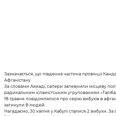
Зазначається, що південна частина провінції Кан
Афганістану.
За словами Ахмаді, сапери запевнили місцеву полі
радикальним ісламістським угрупованням «Талібану
18 травня повідомлялося про
серію вибухів
в афган
загинули 8 людей.
Нагадаємо, 30 квітня у Кабулі
сталися 2 вибухи
. За