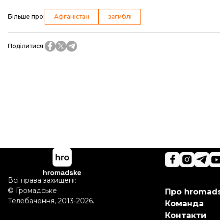
Більше про
:
Афганістан
загиблі
Поділитися
:
Всі права захищені:
©
Громадське
Про hromad
Телебачення
,
2013-2026.
Команда
Контакти