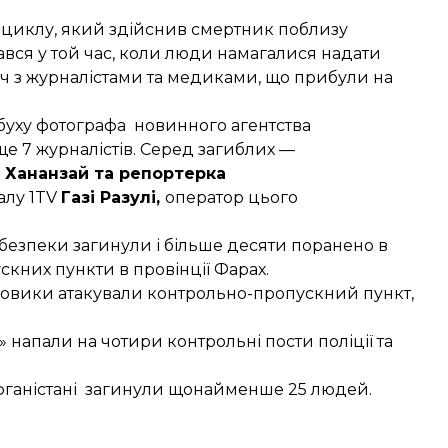
оциклу, який здійснив смертник поблизу
тався у той час, коли люди намагалися надати
ч з журналістами та медиками, що прибули на
буху фотографа
новинного агентства
ще 7 журналістів. Серед загиблих —
 Хананзай та репортерка
алу 1TV
Газі Разулі,
оператор цього
 безпеки загинули
і більше десяти поранено в
ускних пункти в провінції Фарах.
овики атакували контрольно-пропускний пункт
,
»
напали на чотири контрольні пости поліції та
фганістані
загинули щонайменше 25 людей
.