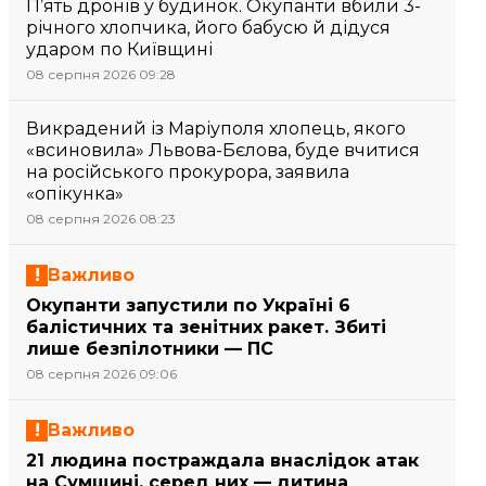
П’ять дронів у будинок. Окупанти вбили 3-
річного хлопчика, його бабусю й дідуся
ударом по Київщині
08 серпня 2026 09:28
Викрадений із Маріуполя хлопець, якого
«всиновила» Львова-Бєлова, буде вчитися
на російського прокурора, заявила
«опікунка»
08 серпня 2026 08:23
Важливо
Окупанти запустили по Україні 6
балістичних та зенітних ракет. Збиті
лише безпілотники — ПС
08 серпня 2026 09:06
Важливо
21 людина постраждала внаслідок атак
на Сумщині, серед них — дитина