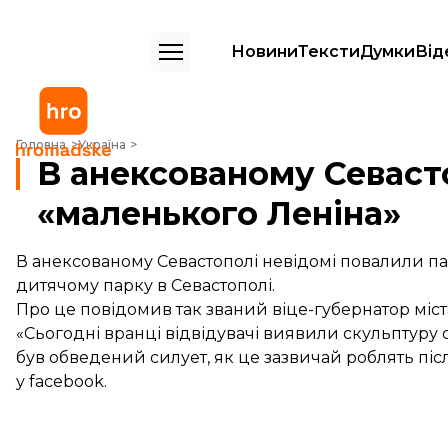
Новини
Тексти
Думки
Від
В анексованому Севастополі звалили «маленького Леніна»
Головна
Україна
В анексованому Севаст
«маленького Леніна»
В анексованому Севастополі невідомі повалили пам
дитячому парку в Севастополі.
Про це повідомив так званий віце-губернатор міс
«Сьогодні вранці відвідувачі виявили скульптуру 
був обведений силует, як це зазвичай роблять пі
у facebook.