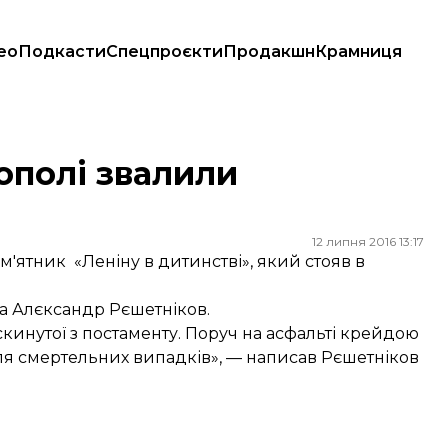
ео
Подкасти
Спецпроєкти
Продакшн
Крамниця
ополі звалили
12 липня 2016 13:17
'ятник «Леніну в дитинстві», який стояв в
та Алєксандр Рєшетніков.
скинутої з постаменту. Поруч на асфальті крейдою
сля смертельних випадків», —
написав
Рєшетніков