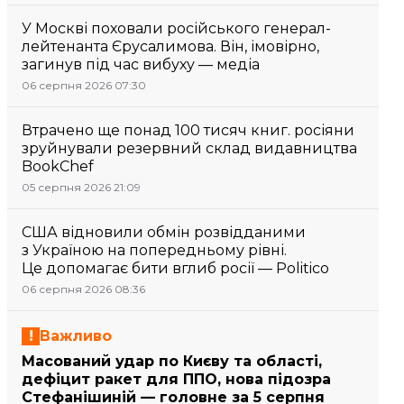
У Москві поховали російського генерал-
лейтенанта Єрусалимова. Він, імовірно,
загинув під час вибуху — медіа
06 серпня 2026 07:30
Втрачено ще понад 100 тисяч книг. росіяни
зруйнували резервний склад видавництва
BookChef
05 серпня 2026 21:09
США відновили обмін розвідданими
з Україною на попередньому рівні.
Це допомагає бити вглиб росії — Politico
06 серпня 2026 08:36
Важливо
Масований удар по Києву та області,
дефіцит ракет для ППО, нова підозра
Стефанішиній — головне за 5 серпня