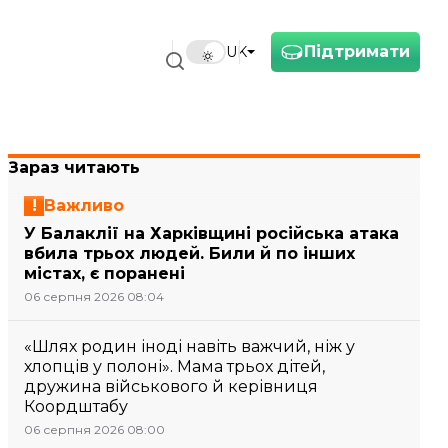
Підтримати
UK
Зараз читають
Важливо
У Балаклії на Харківщині російська атака
вбила трьох людей. Били й по інших
містах, є поранені
06 серпня 2026 08:04
«Шлях родин іноді навіть важчий, ніж у
хлопців у полоні». Мама трьох дітей,
дружина військового й керівниця
Коордштабу
06 серпня 2026 08:00