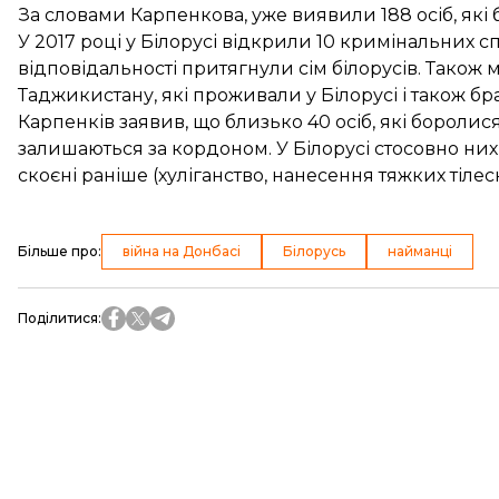
За словами Карпенкова, уже виявили 188 осіб, які б
У 2017 році у Білорусі відкрили 10 кримінальних с
відповідальності притягнули сім білорусів. Також м
Таджикистану, які проживали у Білорусі і також бра
Карпенків заявив, що близько 40 осіб, які боролис
залишаються за кордоном. У Білорусі стосовно ни
скоєні раніше (хуліганство, нанесення тяжких тіл
Більше про
:
війна на Донбасі
Білорусь
найманці
Поділитися
: