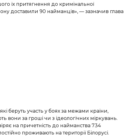
ого їх притягнення до кримінальної
ону доставили 90 найманців», — зазначив глава
кі беруть участь у боях за межами країни,
 вони за гроші чи з ідеологічних міркувань.
віряє на причетність до найманства 734
постійно проживають на території Білорусі.