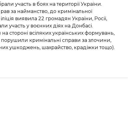
рали участь в боях на території України.
прав за найманство, до кримінальної
іліція виявила 22 громадян України, Росії,
ли участь у воєнних діях на Донбасі.
я на стороні всіляких українських формувань,
х порушили кримінальні справи за злочини,
есних ушкоджень, шахрайство, крадіжки тощо).