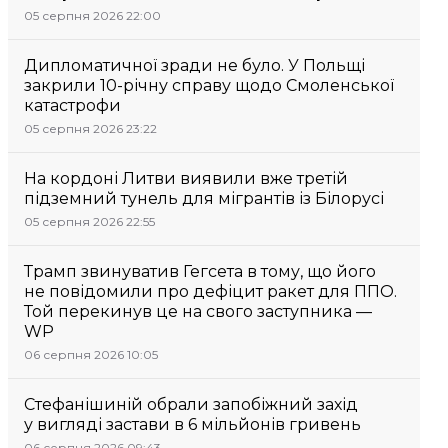
05 серпня 2026 22:00
Дипломатичної зради не було. У Польщі
закрили 10-річну справу щодо Смоленської
катастрофи
05 серпня 2026 23:22
На кордоні Литви виявили вже третій
підземний тунель для мігрантів із Білорусі
05 серпня 2026 22:55
Трамп звинуватив Гегсета в тому, що його
не повідомили про дефіцит ракет для ППО.
Той перекинув це на свого заступника —
WP
06 серпня 2026 10:05
Стефанішиній обрали запобіжний захід
у вигляді застави в 6 мільйонів гривень
06 серпня 2026 09:43