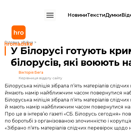
Новини
Тексти
Думки
Від
У Білорусі готують кримінальні справи проти білорусів, які воюють 
Головна
Війна
У Білорусі готують кри
білорусів, які воюють н
Вікторія Бега
Керівниця відділу сайту
Білоруська міліція зібрала п’ять матеріалів слідчи
ймають намір найближчим часом повернутися наб
Білоруська міліція зібрала п’ять матеріалів слідчи
й мають намір найближчим часом повернутися на 
Про це в інтерв’ю газеті «СБ. Білорусь сегодня»
по
по боротьбі з організованою злочинністю і коруп
«Зібрано п’ять матеріалів слідчих перевірок щодо