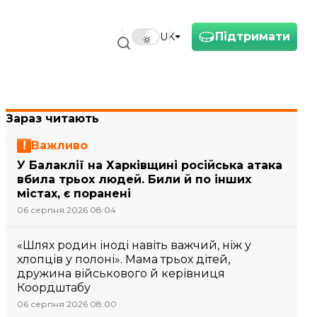
Підтримати
UK
Зараз читають
Важливо
У Балаклії на Харківщині російська атака
вбила трьох людей. Били й по інших
містах, є поранені
06 серпня 2026 08:04
«Шлях родин іноді навіть важчий, ніж у
хлопців у полоні». Мама трьох дітей,
дружина військового й керівниця
Коордштабу
06 серпня 2026 08:00