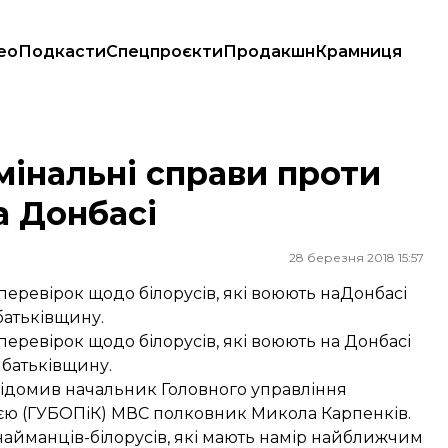
ео
Подкасти
Спецпроєкти
Продакшн
Крамниця
на Донбасі
мінальні справи проти
а Донбасі
28 березня 2018 15:57
х перевірок щодо білорусів, які воюють наДонбасі
атьківщину.
х перевірок щодо білорусів, які воюють на Донбасі
батьківщину.
відомив
начальник Головного управління
цією (ГУБОПіК) МВС полковник Микола Карпенків.
 найманців-білорусів, які мають намір найближчим