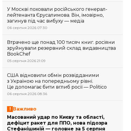
У Москві поховали російського генерал-
лейтенанта Єрусалимова. Він, імовірно,
загинув під час вибуху — медіа
06 серпня 2026 07:30
Втрачено ще понад 100 тисяч книг. росіяни
зруйнували резервний склад видавництва
BookChef
05 серпня 2026 21:09
США відновили обмін розвідданими
з Україною на попередньому рівні.
Це допомагає бити вглиб росії — Politico
06 серпня 2026 08:36
Важливо
Масований удар по Києву та області,
дефіцит ракет для ППО, нова підозра
Стефанішиній — головне за 5 серпня