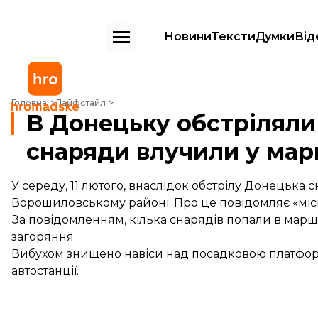
Новини
Тексти
Думки
Від
В Донецьку обстріляли автостанцію «Центр», снаряди влучили у мар
Головна
Лайфстайл
В Донецьку обстріляли
снаряди влучили у мар
У середу, 11 лютого, внаслідок обстрілу Донецька 
Ворошиловському районі. Про це повідомляє «місь
За повідомленням, кілька снарядів попали в маршр
загоряння.
Вибухом знищено навіси над посадковою платформ
автостанції.