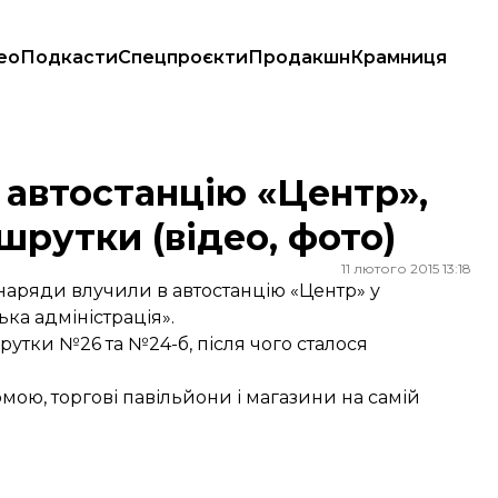
ео
Подкасти
Спецпроєкти
Продакшн
Крамниця
шрутки (відео, фото)
 автостанцію «Центр»,
шрутки (відео, фото)
11 лютого 2015 13:18
снаряди влучили в автостанцію «Центр» у
ка адміністрація».
утки №26 та №24-б, після чого сталося
ою, торгові павільйони і магазини на самій