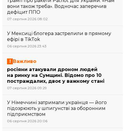
Трамп про ракети Patriot для України: «Нам
вони також треба». Водночас заперечив
дефіцит ППО
07 серпня 2026 08:02
У Мексиці блогера застрелили в прямому
ефірі в TikTok
06 серпня 2026 23:43
Важливо
росіяни атакували дроном людей
на ринку на Сумщині. Відомо про 10
постраждалих, двоє у важкому стані
07 серпня 2026 09:29
У Німеччині затримали українця — його
підозрюють у шпигунстві за оборонним
підприємством
06 серпня 2026 20:06