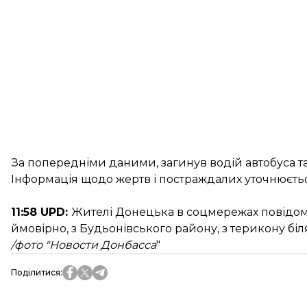
За попередніми даними, загинув водій автобуса та 
Інформація щодо жертв і постраждалих уточнюєтьс
11:58 UPD:
Жителі Донецька в соцмережах повідомля
ймовірно, з Будьонівського району, з терикону біля «
/фото "Новости Донбасса
"
Поділитися
: